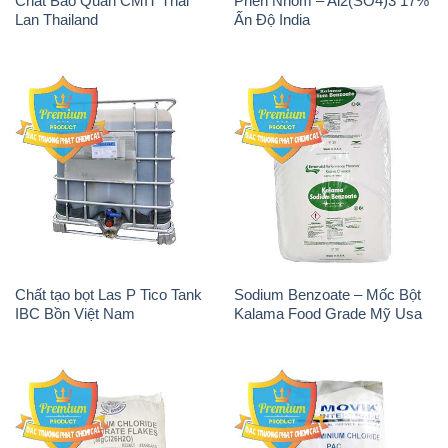
Chất Bảo Quản CMIT Thái
Phèn Nhôm – Al2(SO4)3 17%
Lan Thailand
Ấn Độ India
Chất tạo bọt Las P Tico Tank
Sodium Benzoate – Mốc Bột
IBC Bồn Việt Nam
Kalama Food Grade Mỹ Usa