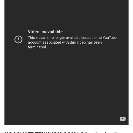
HOACHATDETNHUOM.COM | Công ty chuyên
thương mại # phân phối hóa chất tại Thành phố
Hồ Chí Minh
3. **Sản phẩm đa dạng:** Chúng tôi tự hào cung
cấp một loạt sản phẩm hóa chất đa dạng để đáp
ứng các nhu cầu đặc biệt của khách hàng. Dù bạn
đang tìm kiếm hóa chất tẩy rửa mạnh mẽ để sử
dụng trong ngành công nghiệp hoặc cần các sản
phẩm chất lượng cho ứng dụng công nghiệp khác,