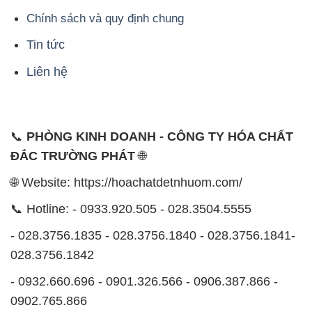
🌐 Website: https://hoachatdetnhuom.com/
📞 Hotline: - 0933.920.505 - 028.3504.5555
- 028.3756.1835 - 028.3756.1840 - 028.3756.1841-
028.3756.1842
- 0932.660.696 - 0901.326.566 - 0906.387.866 -
0902.765.866
📧 Email: hoachat@dactruongphat.vn
ĐỊA CHỈ
1229C Quốc lộ 1A, Phường Bình Trị Đông B,
Quận Bình Tân, TP. Hồ Chí Minh
CÔNG TY XNK TM SX HÓA CHẤT ĐẮC TRƯỜNG