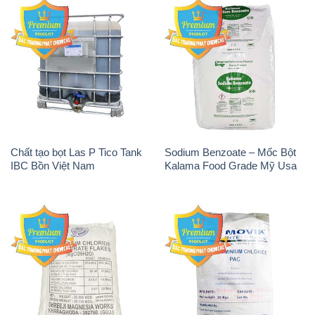
Magie Clorua – MGCL2 Dạng
PAC – Polyaluminium
Vảy Shreeji Magnesia Works
Chloride 31% Thái Lan
Ấn Độ India
Thailand