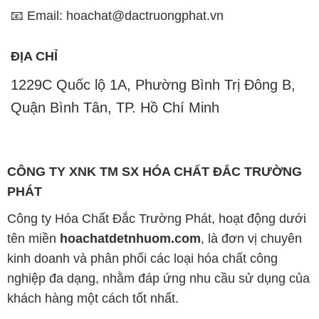
PHÁT
Công ty Hóa Chất Đắc Trường Phát, hoạt động dưới
tên miền
hoachatdetnhuom.com
, là đơn vị chuyên
kinh doanh và phân phối các loại hóa chất công
nghiệp đa dạng, nhằm đáp ứng nhu cầu sử dụng của
khách hàng một cách tốt nhất.
Chúng tôi cam kết mang đến sự hài lòng và đáp ứng
mọi nhu cầu của khách hàng với tiêu chí hàng đầu.
Công ty chúng tôi hiện cung cấp những sản phẩm
hóa chất chất lượng cao với giá thành hợp lý, nhằm
đảm bảo sự thành công của khách hàng.
Uy tín là một trong những nguyên tắc quan trọng
trong hoạt động kinh doanh của chúng tôi. Chúng tôi
luôn ý thức rằng những sản phẩm mà chúng tôi cung
cấp cần phải đáp ứng tiêu chuẩn chất lượng cao, làm