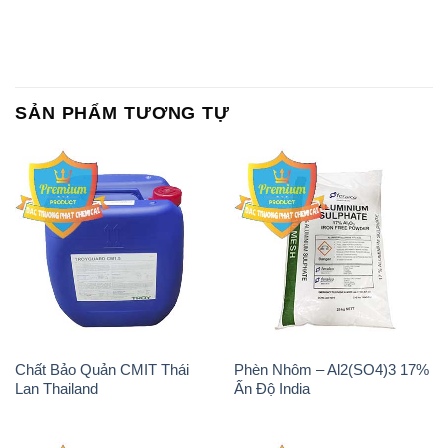
Chất Bảo Quản CMIT Thái
Phèn Nhôm – Al2(SO4)3 17%
Lan Thailand
Ấn Độ India
Chất tạo bọt Las P Tico Tank
Sodium Benzoate – Mốc Bột
IBC Bồn Việt Nam
Kalama Food Grade Mỹ Usa