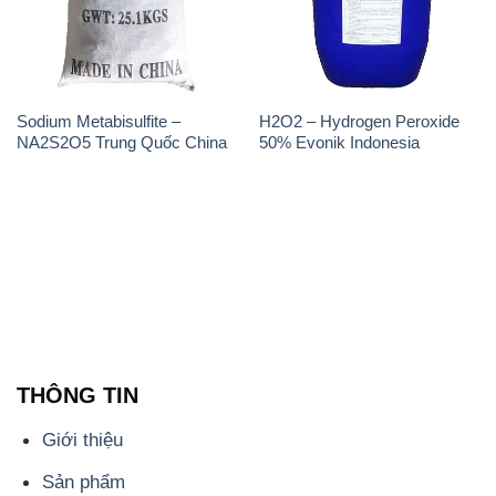
THÔNG TIN
Giới thiệu
Sản phẩm
Chính sách và quy định chung
Tin tức
Liên hệ
📞
PHÒNG KINH DOANH - CÔNG TY HÓA CHẤT
ĐẮC TRƯỜNG PHÁT
🌐