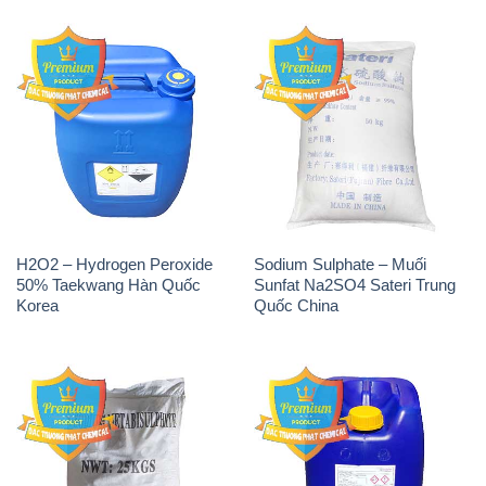
50% Taekwang Hàn Quốc
Sunfat Na2SO4 Sateri Trung
Korea
Quốc China
Sodium Metabisulfite –
H2O2 – Hydrogen Peroxide
NA2S2O5 Trung Quốc China
50% Evonik Indonesia