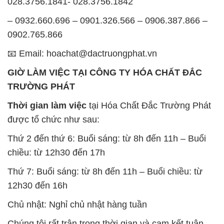
Thứ 2 đến thứ 6: Buổi sáng: từ 8h đến 11h – Buổi
chiều: từ 12h30 đến 17h
Thứ 7: Buổi sáng: từ 8h đến 11h – Buổi chiều: từ
12h30 đến 16h
Chủ nhật: Nghỉ chủ nhật hàng tuần
Chúng tôi rất trân trọng thời gian và cam kết tuân
thủ giờ làm việc để đảm bảo sự hỗ trợ tốt nhất cho
khách hàng và đảm bảo hiệu suất công việc cao
nhất của nhân viên.
BẢN ĐỒ MAP TẠI CÔNG TY HÓA CHẤT ĐẮC
TRƯỜNG PHÁT
ĐỊA CHỈ: 1229C Quốc lộ 1A, Phường Bình Trị
Đông B, Quận Bình Tân, Sài Gòn TP. Hồ Chí
Minh