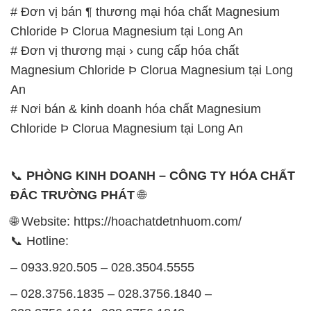
📞
PHÒNG KINH DOANH – CÔNG TY HÓA CHẤT
ĐẮC TRƯỜNG PHÁT
🌐
🌐 Website: https://hoachatdetnhuom.com/
📞 Hotline:
– 0933.920.505 – 028.3504.5555
– 028.3756.1835 – 028.3756.1840 –
028.3756.1841- 028.3756.1842
– 0932.660.696 – 0901.326.566 – 0906.387.866 –
0902.765.866
📧 Email: hoachat@dactruongphat.vn
GIỜ LÀM VIỆC TẠI CÔNG TY HÓA CHẤT ĐẮC
TRƯỜNG PHÁT
Thời gian làm việc
tại Hóa Chất Đắc Trường Phát
được tổ chức như sau: