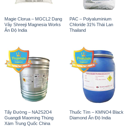
Tẩy Đường – NA2S2O4
Thuốc Tím – KMNO4 Black
Guangdi Maoming Thùng
Diamond Ấn Độ India
Xám Trung Quốc China
H2O2 – Hydrogen Peroxide
Sodium Sulphate – Muối