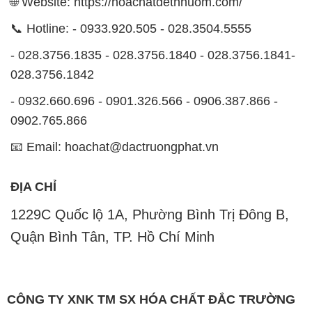
🌐 Website: https://hoachatdetnhuom.com/
📞 Hotline: - 0933.920.505 - 028.3504.5555
- 028.3756.1835 - 028.3756.1840 - 028.3756.1841-
028.3756.1842
- 0932.660.696 - 0901.326.566 - 0906.387.866 -
0902.765.866
📧 Email: hoachat@dactruongphat.vn
ĐỊA CHỈ
1229C Quốc lộ 1A, Phường Bình Trị Đông B,
Quận Bình Tân, TP. Hồ Chí Minh
CÔNG TY XNK TM SX HÓA CHẤT ĐẮC TRƯỜNG