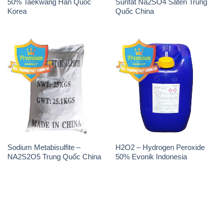
50% Taekwang Hàn Quốc
Sunfat Na2SO4 Sateri Trung
Korea
Quốc China
Sodium Metabisulfite –
H2O2 – Hydrogen Peroxide
NA2S2O5 Trung Quốc China
50% Evonik Indonesia