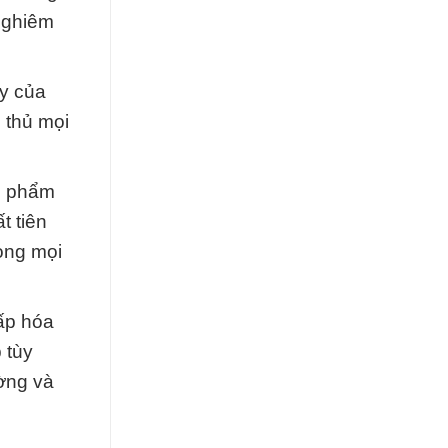
nghiêm
ày của
 thủ mọi
n phẩm
t tiên
rong mọi
cấp hóa
 tùy
ường và