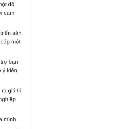
một đối
ới cam
triển sản
 cấp một
 trợ bạn
 ý kiến
a giá trị
 nghiệp
a mình.