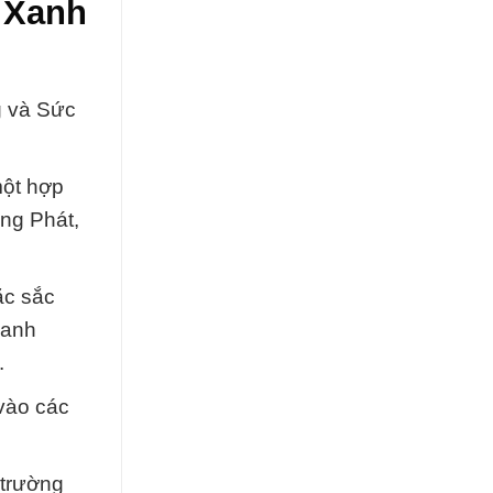
 Xanh
g và Sức
một hợp
ng Phát,
ặc sắc
Xanh
.
 vào các
 trường