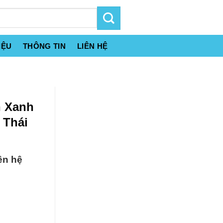
IỆU
THÔNG TIN
LIÊN HỆ
n Xanh
 Thái
ên hệ