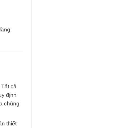
đăng:
 Tất cả
uy định
ủa chúng
n thiết