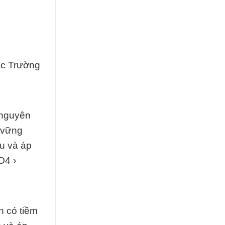
ắc Trường
 nguyên
 vững
u và áp
O4 ›
n có tiềm