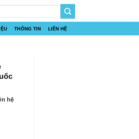
IỆU
THÔNG TIN
LIÊN HỆ
e
Quốc
ên hệ