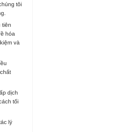
chúng tôi
ng.
 tiên
về hóa
 kiệm và
iều
chất
ấp dịch
cách tối
ác lý