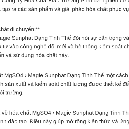
g. Công Ty Hóa Chất Đắc Trường Phát đã nghiên cứu
 tạo ra các sản phẩm và giải pháp hóa chất phục v
hất di chuyển:**
agie Sunphat Dạng Tinh Thể đòi hỏi sự cẩn trọng và
tư vào công nghệ đổi mới và hệ thống kiểm soát ch
yển và sử dụng hóa chất này.
ất MgSO4 › Magie Sunphat Dạng Tinh Thể một cách
h sản xuất và kiểm soát chất lượng được thiết kế đ
ôi trường.
ết về hóa chất MgSO4 › Magie Sunphat Dạng Tinh Th
trình đào tạo. Điều này giúp mở rộng kiến thức và ứn