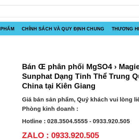
 PHẨM
CHÍNH SÁCH VÀ QUY ĐỊNH CHUNG
THƯƠNG H
Bán Œ phân phối MgSO4 › Magi
Sunphat Dạng Tinh Thể Trung 
China tại Kiên Giang
Giá bán sản phẩm, Quý khách vui lòng li
Phòng kinh doanh :
Hotline : 028.3504.5555 - 0933.920.505
ZALO : 0933.920.505