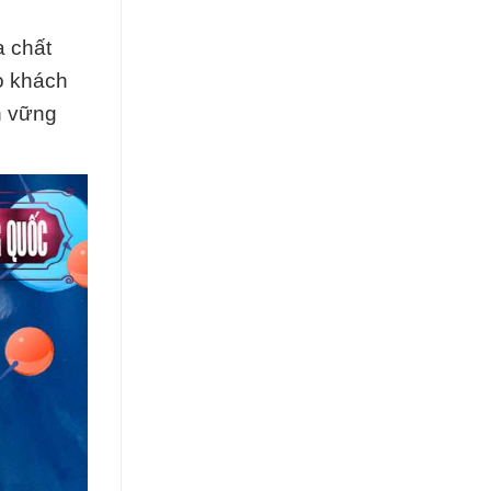
a chất
o khách
n vững