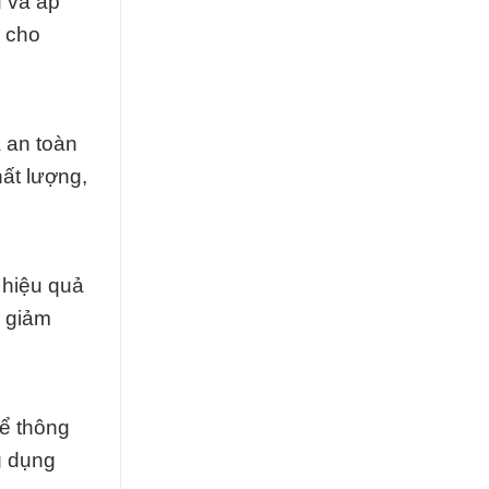
 và áp
ụ cho
 an toàn
ất lượng,
 hiệu quả
ể giảm
ể thông
g dụng