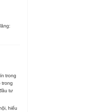
đăng:
ín trong
 trong
đầu tư
ội, hiểu