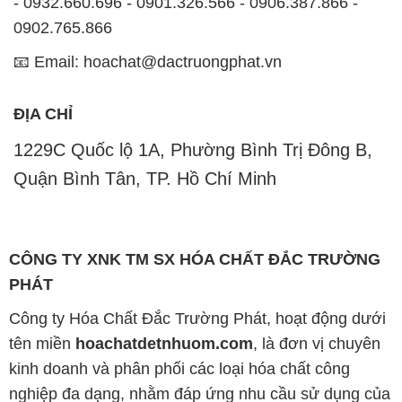
- 0932.660.696 - 0901.326.566 - 0906.387.866 -
0902.765.866
📧 Email: hoachat@dactruongphat.vn
ĐỊA CHỈ
1229C Quốc lộ 1A, Phường Bình Trị Đông B,
Quận Bình Tân, TP. Hồ Chí Minh
CÔNG TY XNK TM SX HÓA CHẤT ĐẮC TRƯỜNG
PHÁT
Công ty Hóa Chất Đắc Trường Phát, hoạt động dưới
tên miền
hoachatdetnhuom.com
, là đơn vị chuyên
kinh doanh và phân phối các loại hóa chất công
nghiệp đa dạng, nhằm đáp ứng nhu cầu sử dụng của