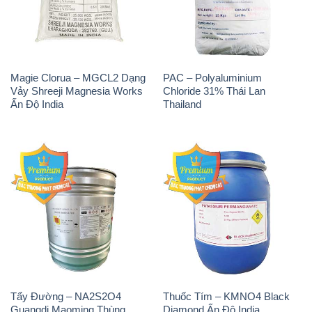
Magie Clorua – MGCL2 Dạng
PAC – Polyaluminium
Vảy Shreeji Magnesia Works
Chloride 31% Thái Lan
Ấn Độ India
Thailand
Tẩy Đường – NA2S2O4
Thuốc Tím – KMNO4 Black
Guangdi Maoming Thùng
Diamond Ấn Độ India