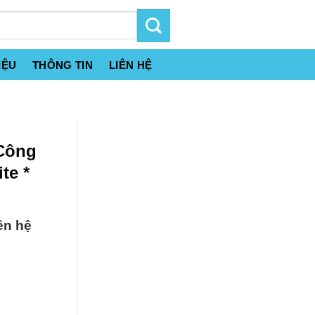
IỆU
THÔNG TIN
LIÊN HỆ
 Công
te *
ên hệ