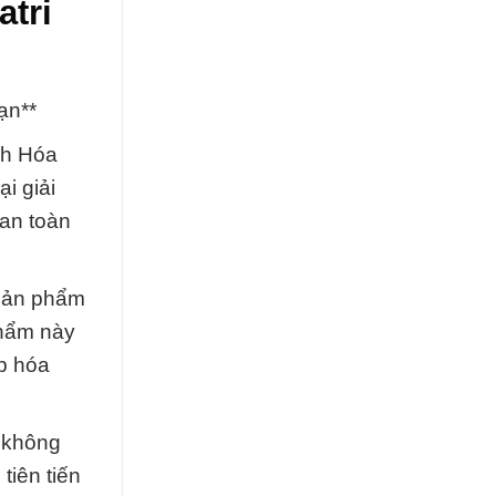
tri
ạn**
nh Hóa
i giải
an toàn
 sản phẩm
phẩm này
p hóa
t không
tiên tiến