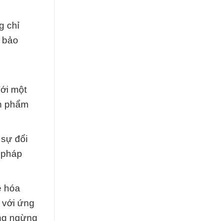
g chỉ
 bảo
ới một
ản phẩm
 sự đổi
i pháp
ề hóa
 với ứng
ông ngừng