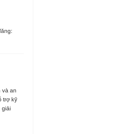
đăng:
h và an
 trợ kỹ
 giải