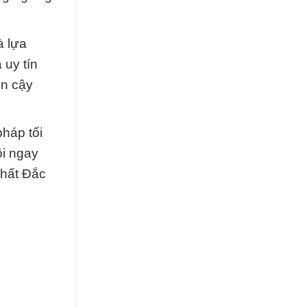
à lựa
 uy tín
in cậy
háp tối
ôi ngay
Chất Đắc