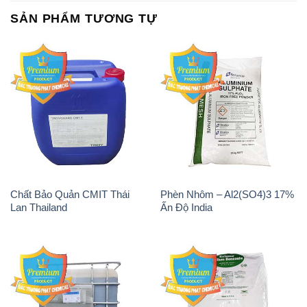
SẢN PHẨM TƯƠNG TỰ
Chất Bảo Quản CMIT Thái
Phèn Nhôm – Al2(SO4)3 17%
Lan Thailand
Ấn Độ India