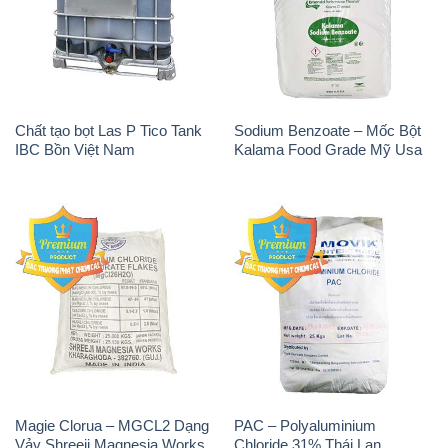
Chất tạo bọt Las P Tico Tank
Sodium Benzoate – Mốc Bột
IBC Bồn Việt Nam
Kalama Food Grade Mỹ Usa
Magie Clorua – MGCL2 Dạng
PAC – Polyaluminium
Vảy Shreeji Magnesia Works
Chloride 31% Thái Lan