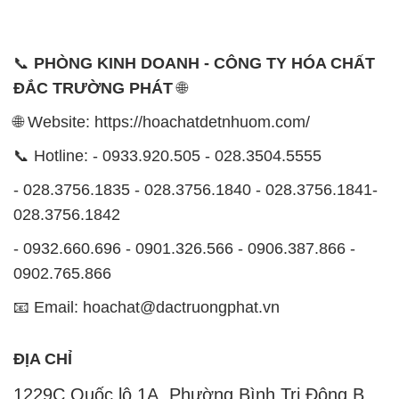
📞
PHÒNG KINH DOANH - CÔNG TY HÓA CHẤT
ĐẮC TRƯỜNG PHÁT
🌐
🌐 Website: https://hoachatdetnhuom.com/
📞 Hotline: - 0933.920.505 - 028.3504.5555
- 028.3756.1835 - 028.3756.1840 - 028.3756.1841-
028.3756.1842
- 0932.660.696 - 0901.326.566 - 0906.387.866 -
0902.765.866
📧 Email: hoachat@dactruongphat.vn
ĐỊA CHỈ
1229C Quốc lộ 1A, Phường Bình Trị Đông B,