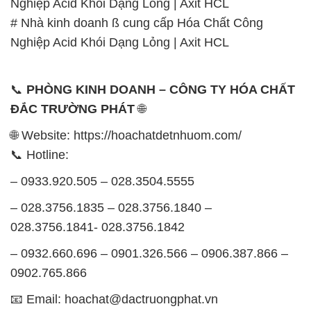
Nghiệp Acid Khói Dạng Lỏng | Axit HCL
# Nhà kinh doanh ß cung cấp Hóa Chất Công
Nghiệp Acid Khói Dạng Lỏng | Axit HCL
📞
PHÒNG KINH DOANH – CÔNG TY HÓA CHẤT
ĐẮC TRƯỜNG PHÁT
🌐
🌐 Website: https://hoachatdetnhuom.com/
📞 Hotline:
– 0933.920.505 – 028.3504.5555
– 028.3756.1835 – 028.3756.1840 –
028.3756.1841- 028.3756.1842
– 0932.660.696 – 0901.326.566 – 0906.387.866 –
0902.765.866
📧 Email: hoachat@dactruongphat.vn