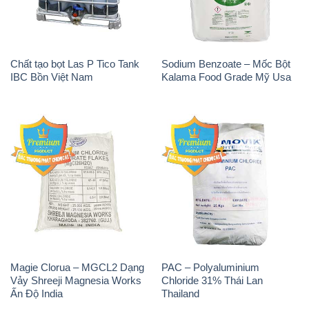
Chất tạo bọt Las P Tico Tank
Sodium Benzoate – Mốc Bột
IBC Bồn Việt Nam
Kalama Food Grade Mỹ Usa
Magie Clorua – MGCL2 Dạng
PAC – Polyaluminium
Vảy Shreeji Magnesia Works
Chloride 31% Thái Lan
Ấn Độ India
Thailand