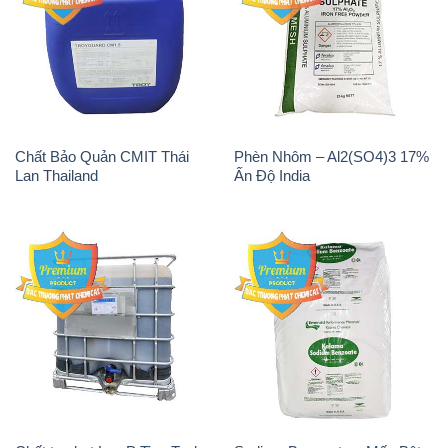
Chất Bảo Quản CMIT Thái
Phèn Nhôm – Al2(SO4)3 17%
Lan Thailand
Ấn Độ India
Chất tạo bọt Las P Tico Tank
Sodium Benzoate – Mốc Bột
IBC Bồn Việt Nam
Kalama Food Grade Mỹ Usa