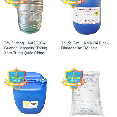
Tẩy Đường – NA2S2O4
Thuốc Tím – KMNO4 Black
Guangdi Maoming Thùng
Diamond Ấn Độ India
Xám Trung Quốc China
H2O2 – Hydrogen Peroxide
Sodium Sulphate – Muối
50% Taekwang Hàn Quốc
Sunfat Na2SO4 Sateri Trung
Korea
Quốc China