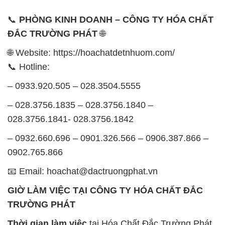
📞 Hotline:
– 0933.920.505 – 028.3504.5555
– 028.3756.1835 – 028.3756.1840 –
028.3756.1841- 028.3756.1842
– 0932.660.696 – 0901.326.566 – 0906.387.866 –
0902.765.866
📧 Email: hoachat@dactruongphat.vn
GIỜ LÀM VIỆC TẠI CÔNG TY HÓA CHẤT ĐẮC
TRƯỜNG PHÁT
Thời gian làm việc
tại Hóa Chất Đắc Trường Phát
được tổ chức như sau:
Thứ 2 đến thứ 6: Buổi sáng: từ 8h đến 11h – Buổi
chiều: từ 12h30 đến 17h