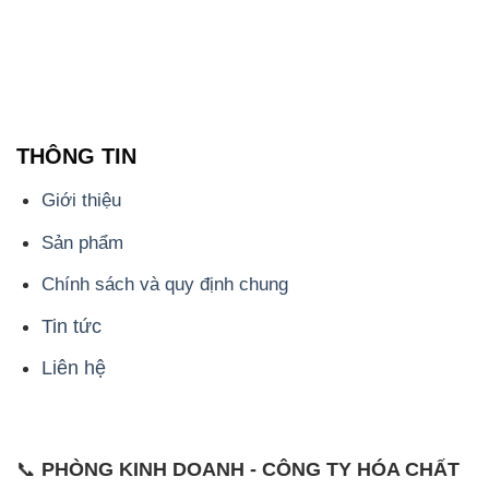
THÔNG TIN
Giới thiệu
Sản phẩm
Chính sách và quy định chung
Tin tức
Liên hệ
📞
PHÒNG KINH DOANH - CÔNG TY HÓA CHẤT
ĐẮC TRƯỜNG PHÁT
🌐
🌐 Website: https://hoachatdetnhuom.com/
📞 Hotline: - 0933.920.505 - 028.3504.5555