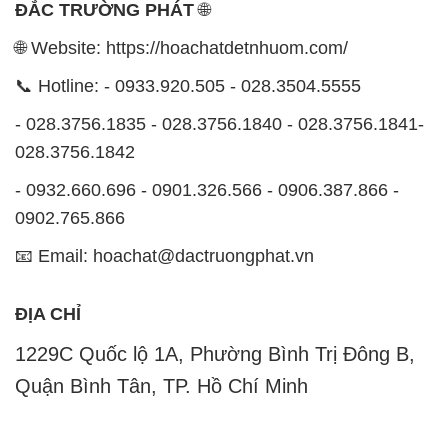
- 028.3756.1835 - 028.3756.1840 - 028.3756.1841-
028.3756.1842
- 0932.660.696 - 0901.326.566 - 0906.387.866 -
0902.765.866
📧 Email: hoachat@dactruongphat.vn
ĐỊA CHỈ
1229C Quốc lộ 1A, Phường Bình Trị Đông B,
Quận Bình Tân, TP. Hồ Chí Minh
CÔNG TY XNK TM SX HÓA CHẤT ĐẮC TRƯỜNG
PHÁT
Công ty Hóa Chất Đắc Trường Phát, hoạt động dưới
tên miền
hoachatdetnhuom.com
, là đơn vị chuyên