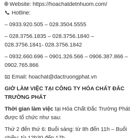
🌐 Website: https://hoachatdetnhuom.com/
📞 Hotline:
– 0933.920.505 – 028.3504.5555
– 028.3756.1835 – 028.3756.1840 –
028.3756.1841- 028.3756.1842
– 0932.660.696 – 0901.326.566 – 0906.387.866 –
0902.765.866
📧 Email: hoachat@dactruongphat.vn
GIỜ LÀM VIỆC TẠI CÔNG TY HÓA CHẤT ĐẮC
TRƯỜNG PHÁT
Thời gian làm việc
tại Hóa Chất Đắc Trường Phát
được tổ chức như sau:
Thứ 2 đến thứ 6: Buổi sáng: từ 8h đến 11h – Buổi
chiều: từ 12h30 đến 17h