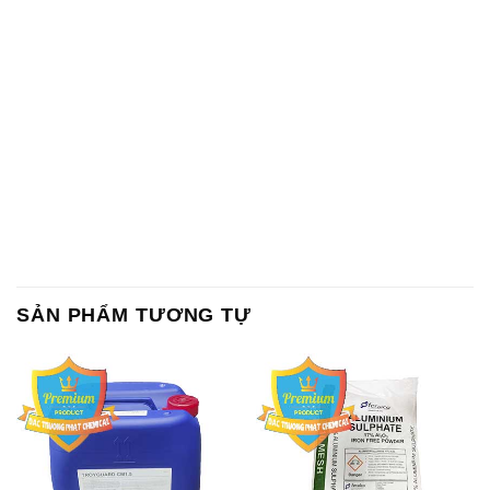
SẢN PHẨM TƯƠNG TỰ
Chất Bảo Quản CMIT Thái
Phèn Nhôm – Al2(SO4)3 17%
Lan Thailand
Ấn Độ India