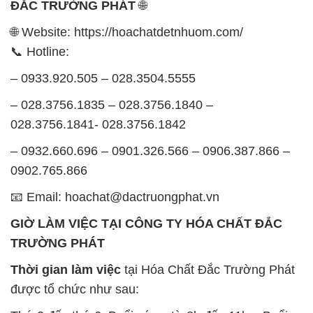
– 028.3756.1835 – 028.3756.1840 –
028.3756.1841- 028.3756.1842
– 0932.660.696 – 0901.326.566 – 0906.387.866 –
0902.765.866
📧 Email: hoachat@dactruongphat.vn
GIỜ LÀM VIỆC TẠI CÔNG TY HÓA CHẤT ĐẮC
TRƯỜNG PHÁT
Thời gian làm việc
tại Hóa Chất Đắc Trường Phát
được tổ chức như sau:
Thứ 2 đến thứ 6: Buổi sáng: từ 8h đến 11h – Buổi
chiều: từ 12h30 đến 17h
Thứ 7: Buổi sáng: từ 8h đến 11h – Buổi chiều: từ
12h30 đến 16h