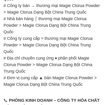
Quốc
# Công ty cung cấp ≈ thương mại Magie Clorua
Powder > Magie Clorua Dạng Bột China Trung
Quốc
# Địa chỉ chuyên cung ứng ♦ phân phối Magie
Clorua Powder > Magie Clorua Dạng Bột China
Trung Quốc
# Đơn vị cung cấp ▲ bán Magie Clorua Powder >
Magie Clorua Dạng Bột China Trung Quốc
📞
PHÒNG KINH DOANH – CÔNG TY HÓA CHẤT
ĐẮC TRƯỜNG PHÁT
🌐
🌐 Website: https://hoachatdetnhuom.com/
📞 Hotline:
– 0933.920.505 – 028.3504.5555