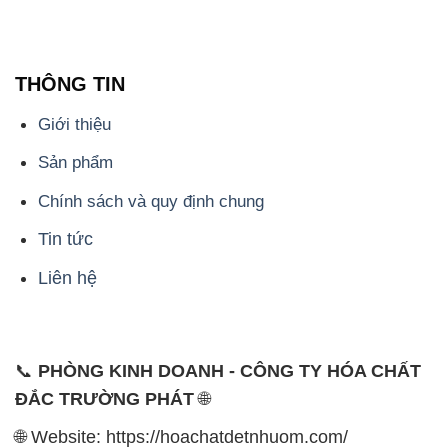
Giới thiệu
Sản phẩm
Chính sách và quy định chung
Tin tức
Liên hệ
📞
PHÒNG KINH DOANH - CÔNG TY HÓA CHẤT
ĐẮC TRƯỜNG PHÁT
🌐
🌐 Website: https://hoachatdetnhuom.com/
📞 Hotline: - 0933.920.505 - 028.3504.5555
- 028.3756.1835 - 028.3756.1840 - 028.3756.1841-
028.3756.1842