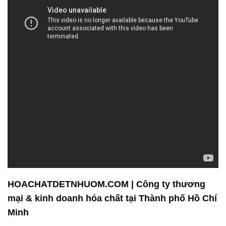
HOACHATDETNHUOM.COM | Công ty thương
mại & kinh doanh hóa chất tại Thành phố Hồ Chí
Minh
Công ty Hóa Chất Đắc Trường Phát: Định Nghĩa
Mới Cho Hóa Chất Uy Tín
Chào mừng bạn đến với Công ty Hóa Chất Đắc
Trường Phát – một đơn vị chuyên cung cấp hóa