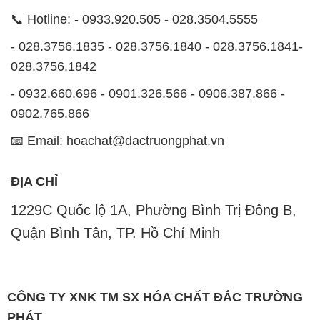
- 0932.660.696 - 0901.326.566 - 0906.387.866 -
0902.765.866
📧 Email: hoachat@dactruongphat.vn
ĐỊA CHỈ
1229C Quốc lộ 1A, Phường Bình Trị Đông B,
Quận Bình Tân, TP. Hồ Chí Minh
CÔNG TY XNK TM SX HÓA CHẤT ĐẮC TRƯỜNG
PHÁT
Công ty Hóa Chất Đắc Trường Phát, hoạt động dưới
tên miền
hoachatdetnhuom.com
, là đơn vị chuyên
kinh doanh và phân phối các loại hóa chất công
nghiệp đa dạng, nhằm đáp ứng nhu cầu sử dụng của