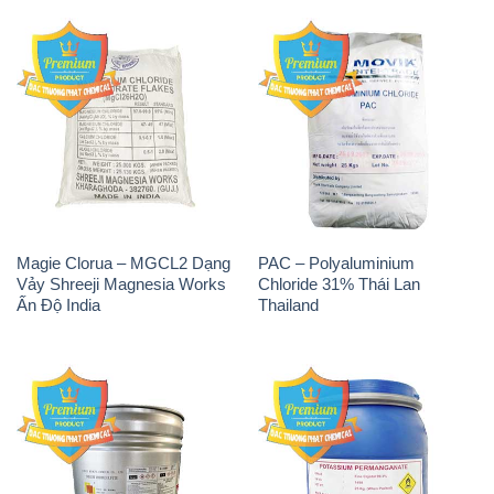
Magie Clorua – MGCL2 Dạng
PAC – Polyaluminium
Vảy Shreeji Magnesia Works
Chloride 31% Thái Lan
Ấn Độ India
Thailand
Tẩy Đường – NA2S2O4
Thuốc Tím – KMNO4 Black