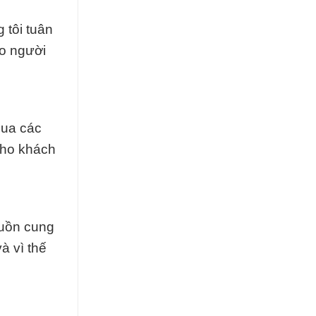
 tôi tuân
ho người
qua các
 cho khách
guồn cung
à vì thế