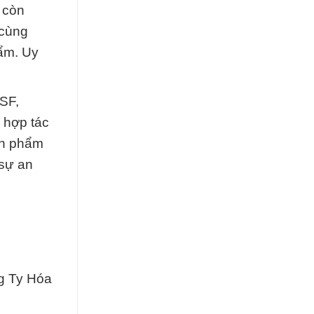
 còn
 cùng
hẩm. Uy
ASF,
 hợp tác
ản phẩm
 sự an
g Ty Hóa