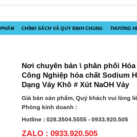
 PHẨM
CHÍNH SÁCH VÀ QUY ĐỊNH CHUNG
THƯƠNG H
Nơi chuyên bán \ phân phối Hóa
Công Nghiệp hóa chất Sodium Hi
Dạng Vảy Khô # Xút NaOH Vảy
Giá bán sản phẩm, Quý khách vui lòng li
Phòng kinh doanh :
Hotline : 028.3504.5555 - 0933.920.505
ZALO : 0933.920.505