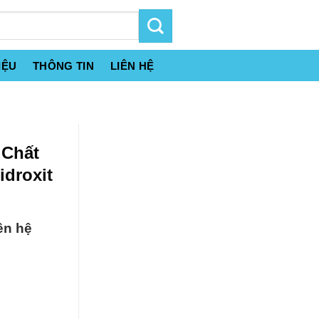
IỆU
THÔNG TIN
LIÊN HỆ
 Chất
droxit
ên hệ