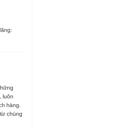
đăng:
 những
, luôn
ch hàng.
 từ chúng