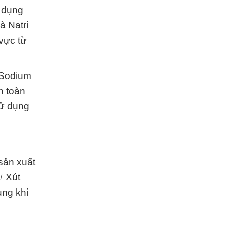
g dụng
à Natri
 vực từ
 Sodium
n toàn
sử dụng
 sản xuất
# Xút
ụng khi