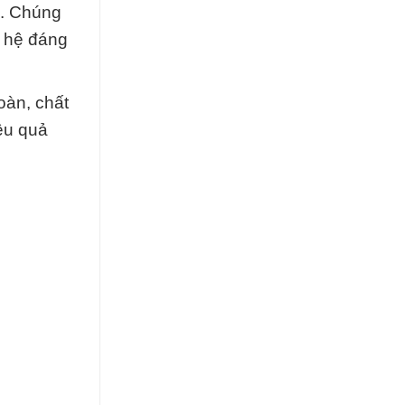
u. Chúng
n hệ đáng
oàn, chất
ệu quả