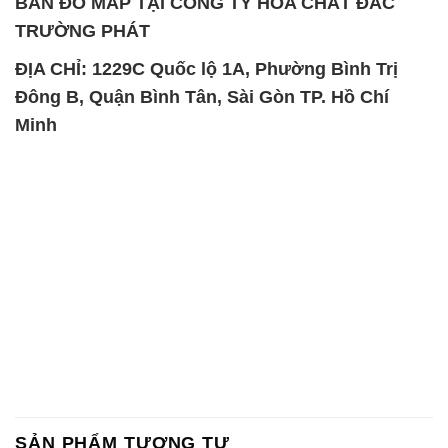
BẢN ĐỒ MAP TẠI CÔNG TY HÓA CHẤT ĐẮC
TRƯỜNG PHÁT
ĐỊA CHỈ: 1229C Quốc lộ 1A, Phường Bình Trị
Đông B, Quận Bình Tân, Sài Gòn TP. Hồ Chí
Minh
SẢN PHẨM TƯƠNG TỰ