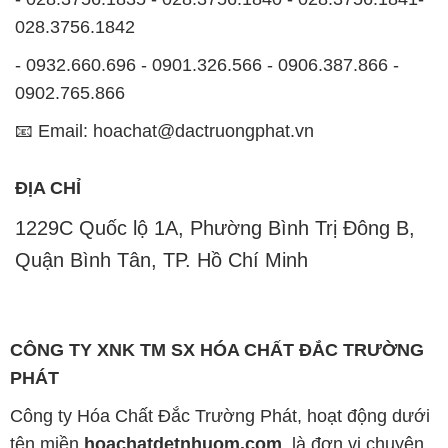
PHÁT
Công ty Hóa Chất Đắc Trường Phát, hoạt động dưới
tên miền
hoachatdetnhuom.com
, là đơn vị chuyên
kinh doanh và phân phối các loại hóa chất công
nghiệp đa dạng, nhằm đáp ứng nhu cầu sử dụng của
khách hàng một cách tốt nhất.
Chúng tôi cam kết mang đến sự hài lòng và đáp ứng
mọi nhu cầu của khách hàng với tiêu chí hàng đầu.
Công ty chúng tôi hiện cung cấp những sản phẩm
hóa chất chất lượng cao với giá thành hợp lý, nhằm
đảm bảo sự thành công của khách hàng.
Uy tín là một trong những nguyên tắc quan trọng
trong hoạt động kinh doanh của chúng tôi. Chúng tôi
luôn ý thức rằng những sản phẩm mà chúng tôi cung
cấp cần phải đáp ứng tiêu chuẩn chất lượng cao, làm