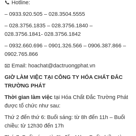
Thứ 2 đến thứ 6: Buổi sáng: từ 8h đến 11h – Buổi
chiều: từ 12h30 đến 17h
Thứ 7: Buổi sáng: từ 8h đến 11h – Buổi chiều: từ
12h30 đến 16h
Chủ nhật: Nghỉ chủ nhật hàng tuần
Chúng tôi rất trân trọng thời gian và cam kết tuân
thủ giờ làm việc để đảm bảo sự hỗ trợ tốt nhất cho
khách hàng và đảm bảo hiệu suất công việc cao
nhất của nhân viên.
BẢN ĐỒ MAP TẠI CÔNG TY HÓA CHẤT ĐẮC
TRƯỜNG PHÁT
ĐỊA CHỈ: 1229C Quốc lộ 1A, Phường Bình Trị
Đông B, Quận Bình Tân, Sài Gòn TP. Hồ Chí
Minh