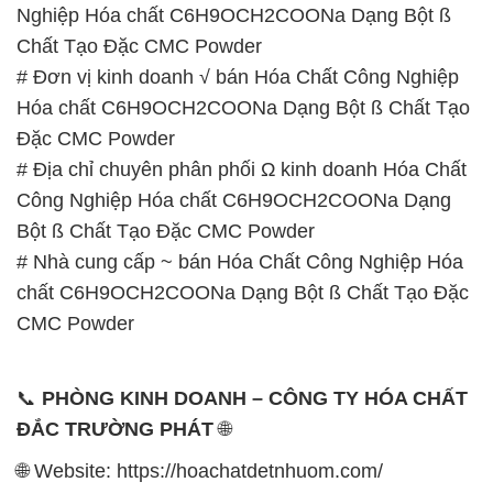
ĐẮC TRƯỜNG PHÁT
🌐
🌐 Website: https://hoachatdetnhuom.com/
📞 Hotline:
– 0933.920.505 – 028.3504.5555
– 028.3756.1835 – 028.3756.1840 –
028.3756.1841- 028.3756.1842
– 0932.660.696 – 0901.326.566 – 0906.387.866 –
0902.765.866
📧 Email: hoachat@dactruongphat.vn
GIỜ LÀM VIỆC TẠI CÔNG TY HÓA CHẤT ĐẮC
TRƯỜNG PHÁT
Thời gian làm việc
tại Hóa Chất Đắc Trường Phát
được tổ chức như sau: