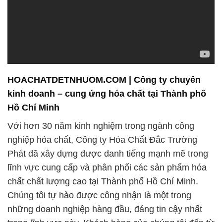
Chúng tôi tự hào được công nhận là một trong
những doanh nghiệp hàng đầu, đáng tin cậy nhất
trong lĩnh vực này. Khách hàng của chúng tôi đến từ
nhiều lĩnh vực khác nhau như sản xuất công
nghiệp, nông nghiệp, y tế, và nhiều lĩnh vực khác.
Chúng tôi luôn cam kết đem lại cho bạn sự đáng tin
cậy và chất lượng tối ưu mà bạn đang tìm kiếm cho
môi trường sản xuất của bạn. Sản phẩm hóa chất
của chúng tôi luôn đáp ứng các tiêu chuẩn an toàn
và chất lượng cao nhất, đảm bảo rằng bạn có thể
tin tưởng sử dụng chúng trong quá trình sản xuất
của bạn.
Khách hàng luôn là ưu tiên hàng đầu của chúng tôi.
Chúng tôi cam kết đáp ứng mọi nhu cầu của khách
hàng với chất lượng sản phẩm tốt nhất, giá cả cạnh