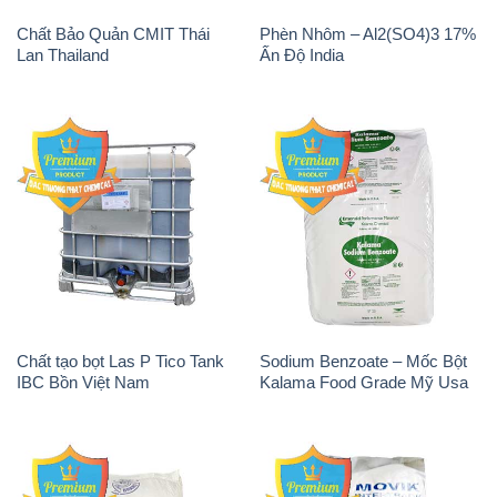
Magie Clorua – MGCL2 Dạng
PAC – Polyaluminium
Vảy Shreeji Magnesia Works
Chloride 31% Thái Lan
Ấn Độ India
Thailand