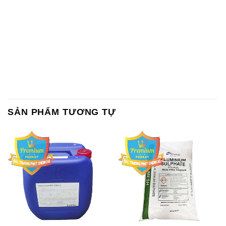
Chất Bảo Quản CMIT Thái
Phèn Nhôm – Al2(SO4)3 17%
Lan Thailand
Ấn Độ India
Chất tạo bọt Las P Tico Tank
Sodium Benzoate – Mốc Bột
IBC Bồn Việt Nam
Kalama Food Grade Mỹ Usa