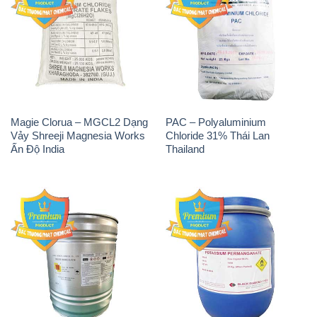
Tẩy Đường – NA2S2O4
Thuốc Tím – KMNO4 Black
Guangdi Maoming Thùng
Diamond Ấn Độ India
Xám Trung Quốc China
H2O2 – Hydrogen Peroxide
Sodium Sulphate – Muối