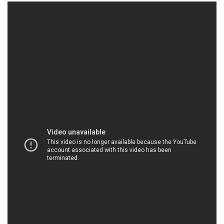
HOACHATDETNHUOM.COM | Công ty chuyên
kinh doanh – cung ứng hóa chất tại Thành phố
Hồ Chí Minh
Với hơn 30 năm kinh nghiệm trong ngành công
nghiệp hóa chất, Công ty Hóa Chất Đắc Trường
Phát đã xây dựng được danh tiếng mạnh mẽ trong
lĩnh vực cung cấp và phân phối các sản phẩm hóa
chất chất lượng cao tại Thành phố Hồ Chí Minh.