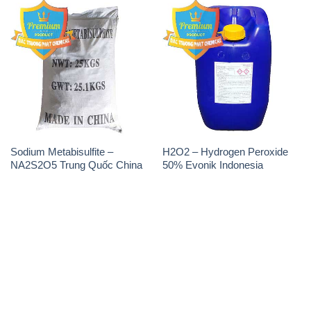
THÔNG TIN
Giới thiệu
Sản phẩm
Chính sách và quy định chung
Tin tức
Liên hệ
📞
PHÒNG KINH DOANH - CÔNG TY HÓA CHẤT
ĐẮC TRƯỜNG PHÁT
🌐