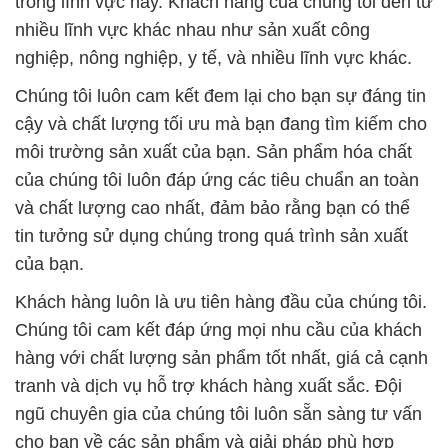
tranh và dịch vụ hỗ trợ khách hàng xuất sắc. Đội
ngũ chuyên gia của chúng tôi luôn sẵn sàng tư vấn
cho bạn về các sản phẩm và giải pháp phù hợp
nhất cho nhu cầu của bạn. Chúng tôi hiểu rằng mỗi
khách hàng có yêu cầu riêng biệt, và chúng tôi sẽ
luôn tạo ra các giải pháp tùy chỉnh để đáp ứng
những yêu cầu đó.
Hãy liên hệ với chúng tôi ngay hôm nay để biết
thêm thông tin chi tiết và được tư vấn bởi đội ngũ
chuyên gia giàu kinh nghiệm của chúng tôi. Công ty
Hóa Chất Đắc Trường Phát luôn sẵn sàng phục vụ
bạn!
# Nhà cung cấp Ø kinh doanh Hóa Chất Công
Nghiệp Hóa chất C6H9OCH2COONa Dạng Bột ß
Chất Tạo Đặc CMC Powder