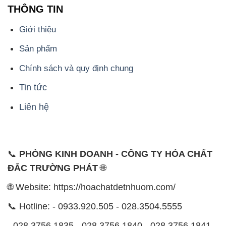
🌐 Website: https://hoachatdetnhuom.com/
📞 Hotline: - 0933.920.505 - 028.3504.5555
- 028.3756.1835 - 028.3756.1840 - 028.3756.1841-
028.3756.1842
- 0932.660.696 - 0901.326.566 - 0906.387.866 -
0902.765.866
📧 Email: hoachat@dactruongphat.vn
ĐỊA CHỈ
1229C Quốc lộ 1A, Phường Bình Trị Đông B,
Quận Bình Tân, TP. Hồ Chí Minh
CÔNG TY XNK TM SX HÓA CHẤT ĐẮC TRƯỜNG