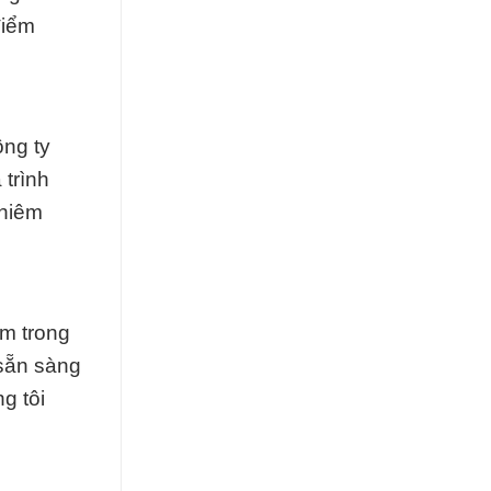
điểm
ng ty
 trình
ghiêm
ẩm trong
 sẵn sàng
g tôi