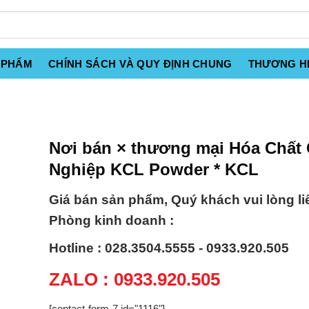
 PHẨM
CHÍNH SÁCH VÀ QUY ĐỊNH CHUNG
THƯƠNG H
Nơi bán × thương mại Hóa Chất
Nghiệp KCL Powder * KCL
Giá bán sản phẩm, Quý khách vui lòng li
Phòng kinh doanh :
Hotline : 028.3504.5555 - 0933.920.505
ZALO : 0933.920.505
[contact-form-7 id="1116"]