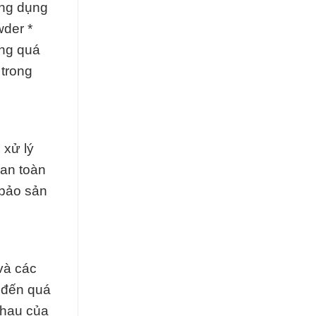
ứng dụng
wder *
ong quá
 trong
 xử lý
 an toàn
 bảo sản
và các
 đến quá
nhau của