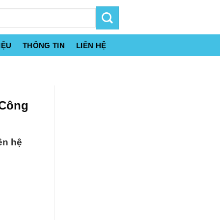
IỆU
THÔNG TIN
LIÊN HỆ
 Công
ên hệ