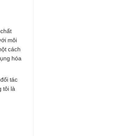
 chất
với môi
một cách
dụng hóa
đối tác
tôi là