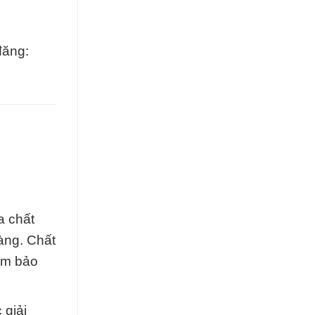
đăng:
a chất
àng. Chất
ảm bảo
 giải