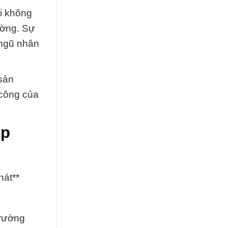
i không
ường. Sự
 ngũ nhân
sản
 công của
ệp
át**
Trường