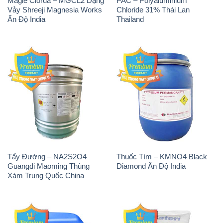
Magie Clorua – MGCL2 Dạng
PAC – Polyaluminium
Vảy Shreeji Magnesia Works
Chloride 31% Thái Lan
Ấn Độ India
Thailand
Tẩy Đường – NA2S2O4
Thuốc Tím – KMNO4 Black
Guangdi Maoming Thùng
Diamond Ấn Độ India
Xám Trung Quốc China