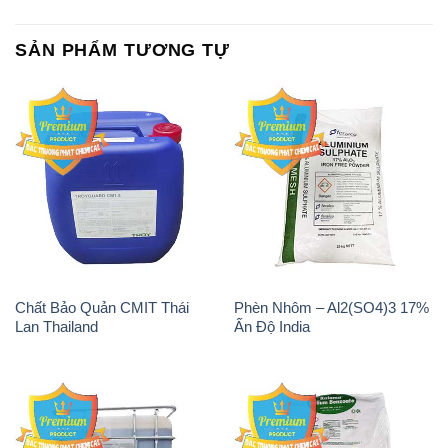
SẢN PHẨM TƯƠNG TỰ
Chất Bảo Quản CMIT Thái
Phèn Nhôm – Al2(SO4)3 17%
Lan Thailand
Ấn Độ India