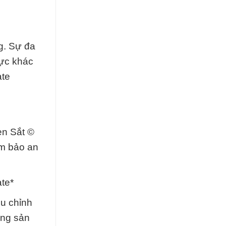
g. Sự đa
vực khác
ate
èn Sắt ©
ảm bảo an
te*
ều chỉnh
ụng sản