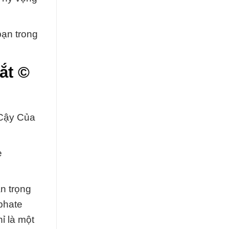
bạn trong
ắt ©
 Cậy Của
e
n trọng
phate
ỉ là một