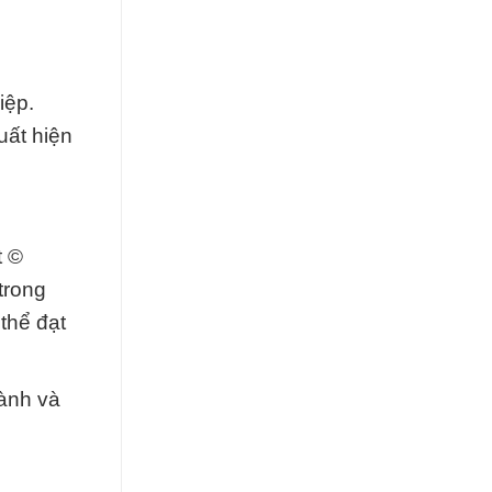
iệp.
uất hiện
t ©
trong
thể đạt
hành và