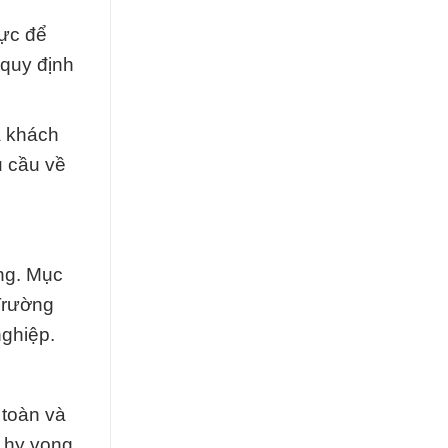
lực để
 quy định
a khách
u cầu về
ng. Mục
Trường
nghiệp.
 toàn và
i hy vọng