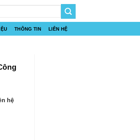
IỆU
THÔNG TIN
LIÊN HỆ
 Công
ên hệ