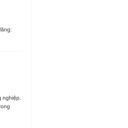
đăng:
g nghiệp.
trong