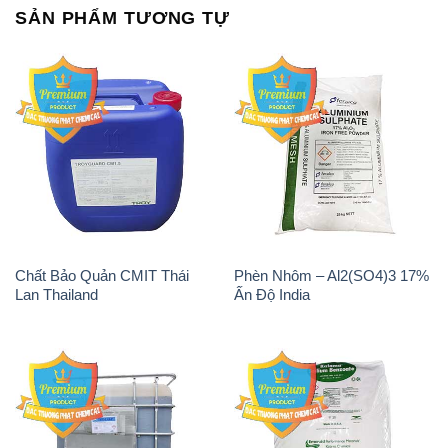
SẢN PHẨM TƯƠNG TỰ
Chất Bảo Quản CMIT Thái
Phèn Nhôm – Al2(SO4)3 17%
Lan Thailand
Ấn Độ India