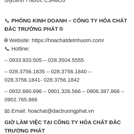
Glycerin › Nước C3H8O3
📞
PHÒNG KINH DOANH – CÔNG TY HÓA CHẤT
ĐẮC TRƯỜNG PHÁT
🌐
🌐 Website: https://hoachatdetnhuom.com/
📞 Hotline:
– 0933.920.505 – 028.3504.5555
– 028.3756.1835 – 028.3756.1840 –
028.3756.1841- 028.3756.1842
– 0932.660.696 – 0901.326.566 – 0906.387.866 –
0902.765.866
📧 Email: hoachat@dactruongphat.vn
GIỜ LÀM VIỆC TẠI CÔNG TY HÓA CHẤT ĐẮC
TRƯỜNG PHÁT