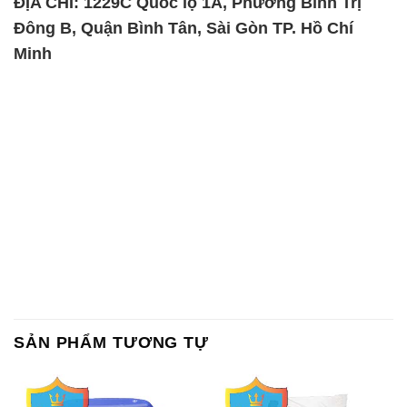
ĐỊA CHỈ: 1229C Quốc lộ 1A, Phường Bình Trị
Đông B, Quận Bình Tân, Sài Gòn TP. Hồ Chí
Minh
SẢN PHẨM TƯƠNG TỰ