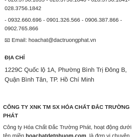
028.3756.1842
- 0932.660.696 - 0901.326.566 - 0906.387.866 -
0902.765.866
📧 Email: hoachat@dactruongphat.vn
ĐỊA CHỈ
1229C Quốc lộ 1A, Phường Bình Trị Đông B,
Quận Bình Tân, TP. Hồ Chí Minh
CÔNG TY XNK TM SX HÓA CHẤT ĐẮC TRƯỜNG
PHÁT
Công ty Hóa Chất Đắc Trường Phát, hoạt động dưới
tên miền
hoachatdetnhuom.com
, là đơn vị chuyên