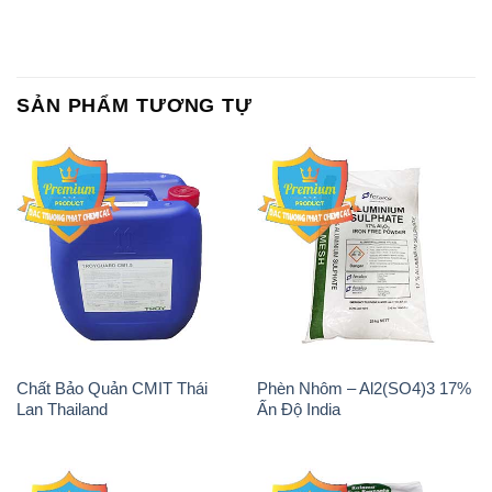
SẢN PHẨM TƯƠNG TỰ
Chất Bảo Quản CMIT Thái
Phèn Nhôm – Al2(SO4)3 17%
Lan Thailand
Ấn Độ India