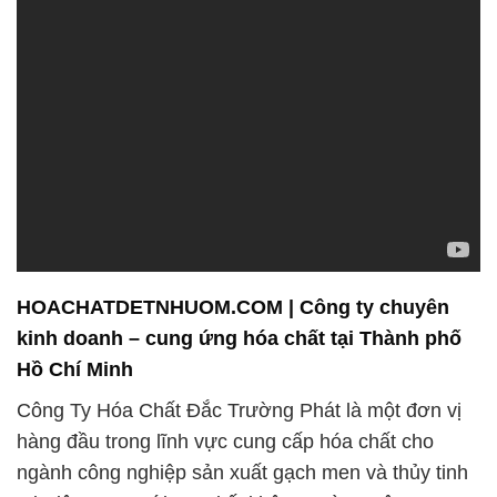
dựng được uy tín và lòng tin của hàng ngàn khách
hàng trong suốt thời gian hoạt động.
Chúng tôi tự hào mang đến cho khách hàng những
sản phẩm chất lượng cao và dịch vụ tận tâm.
Chúng tôi không chỉ là một đối tác cung cấp hóa
chất, mà còn là người đồng hành chặt chẽ trong
quá trình sản xuất và phát triển của khách hàng.
Với sứ mệnh hướng đến sự phát triển bền vững
của Việt Nam, Công Ty Hóa Chất Đắc Trường Phát
không chỉ quan tâm đến lợi nhuận mà còn chú trọng
đến vai trò của mình trong ngành công nghiệp hóa
chất. Chúng tôi hiểu rằng ngành công nghiệp hóa
chất đóng vai trò quan trọng trong nền kinh tế Việt
Nam và mỗi dự án của chúng tôi đều là một bước
tiến mới trong việc nâng cao chất lượng sản phẩm