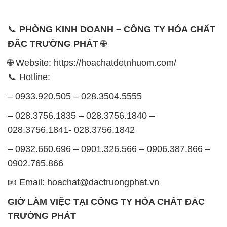
được tổ chức như sau:
Thứ 2 đến thứ 6: Buổi sáng: từ 8h đến 11h – Buổi
chiều: từ 12h30 đến 17h
Thứ 7: Buổi sáng: từ 8h đến 11h – Buổi chiều: từ
12h30 đến 16h
Chủ nhật: Nghỉ chủ nhật hàng tuần
Chúng tôi rất trân trọng thời gian và cam kết tuân
thủ giờ làm việc để đảm bảo sự hỗ trợ tốt nhất cho
khách hàng và đảm bảo hiệu suất công việc cao
nhất của nhân viên.
BẢN ĐỒ MAP TẠI CÔNG TY HÓA CHẤT ĐẮC
TRƯỜNG PHÁT
ĐỊA CHỈ: 1229C Quốc lộ 1A, Phường Bình Trị
Đông B, Quận Bình Tân, Sài Gòn TP. Hồ Chí