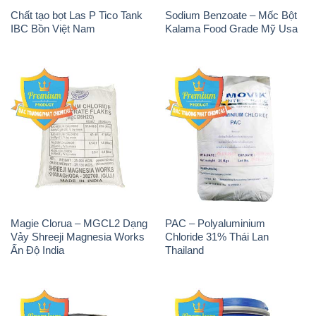
Tẩy Đường – NA2S2O4
Thuốc Tím – KMNO4 Black
Guangdi Maoming Thùng
Diamond Ấn Độ India
Xám Trung Quốc China