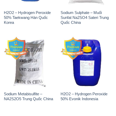
THÔNG TIN
Giới thiệu
Sản phẩm
Chính sách và quy định chung
Tin tức
Liên hệ
📞
PHÒNG KINH DOANH - CÔNG TY HÓA CHẤT
ĐẮC TRƯỜNG PHÁT
🌐