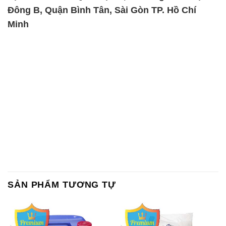
Chất Bảo Quản CMIT Thái
Phèn Nhôm – Al2(SO4)3 17%
Lan Thailand
Ấn Độ India
Chất tạo bọt Las P Tico Tank
Sodium Benzoate – Mốc Bột
IBC Bồn Việt Nam
Kalama Food Grade Mỹ Usa