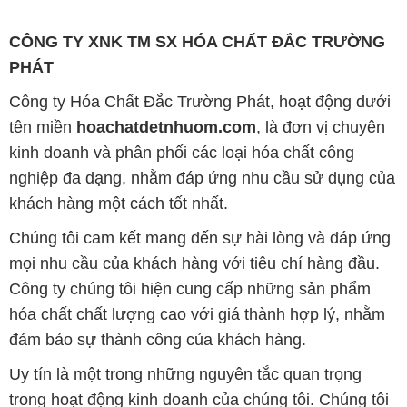
cấp cần phải đáp ứng tiêu chuẩn chất lượng cao, làm
hài lòng đối tác. Đồng thời, chúng tôi cố gắng duy trì
mức giá hợp lý, tạo điều kiện phát triển và sự tồn tại
lâu dài cho cả hai bên.
Công ty Hóa Chất Đắc Trường Phát đáp ứng đa
dạng các nhu cầu về hóa chất, phục vụ cho tất cả
các ngành nghề và lĩnh vực sản xuất khác nhau tại
TP. Hồ Chí Minh. Sứ mệnh của chúng tôi là cung cấp
và phân phối những sản phẩm hóa chất đảm bảo
chất lượng và giá thành tốt nhất trên thị trường.
Chúng tôi tự hào có đội ngũ nhân viên chuyên nghiệp
và giàu kinh nghiệm, luôn sẵn sàng tư vấn và hỗ trợ
khách hàng một cách chuyên nghiệp. Đội ngũ của
chúng tôi đảm bảo mang lại sự hài lòng và thành
công cho khách hàng.