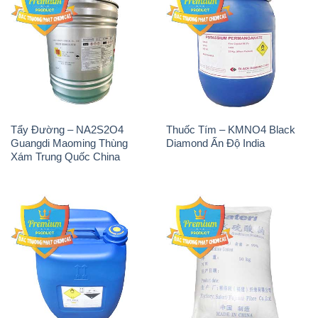
H2O2 – Hydrogen Peroxide
Sodium Sulphate – Muối
50% Taekwang Hàn Quốc
Sunfat Na2SO4 Sateri Trung
Korea
Quốc China
Sodium Metabisulfite –
H2O2 – Hydrogen Peroxide
NA2S2O5 Trung Quốc China
50% Evonik Indonesia