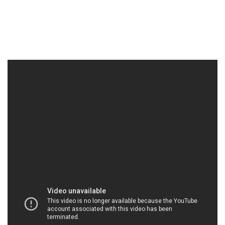
HOACHATDETNHUOM.COM | Công ty chuyên
kinh doanh – cung ứng hóa chất tại Thành phố
Hồ Chí Minh
Công Ty Hóa Chất Đắc Trường Phát là một đơn vị
hàng đầu trong lĩnh vực cung cấp hóa chất cho
ngành công nghiệp sản xuất gạch men và thủy tinh
tại Việt Nam. Với cam kết không ngừng nâng cao
chất lượng sản phẩm và dịch vụ, chúng tôi đã xây