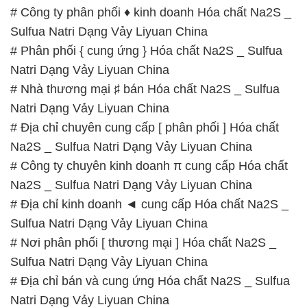
📞
PHÒNG KINH DOANH – CÔNG TY HÓA CHẤT
ĐẮC TRƯỜNG PHÁT
🌐
🌐 Website: https://hoachatdetnhuom.com/
📞 Hotline:
– 0933.920.505 – 028.3504.5555
– 028.3756.1835 – 028.3756.1840 –
028.3756.1841- 028.3756.1842
– 0932.660.696 – 0901.326.566 – 0906.387.866 –
0902.765.866
📧 Email: hoachat@dactruongphat.vn
GIỜ LÀM VIỆC TẠI CÔNG TY HÓA CHẤT ĐẮC
TRƯỜNG PHÁT
Thời gian làm việc
tại Hóa Chất Đắc Trường Phát