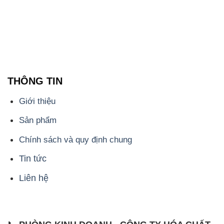
🌐 Website: https://hoachatdetnhuom.com/
📞 Hotline: - 0933.920.505 - 028.3504.5555
- 028.3756.1835 - 028.3756.1840 - 028.3756.1841-
028.3756.1842
- 0932.660.696 - 0901.326.566 - 0906.387.866 -
0902.765.866
📧 Email: hoachat@dactruongphat.vn
ĐỊA CHỈ
1229C Quốc lộ 1A, Phường Bình Trị Đông B,
Quận Bình Tân, TP. Hồ Chí Minh