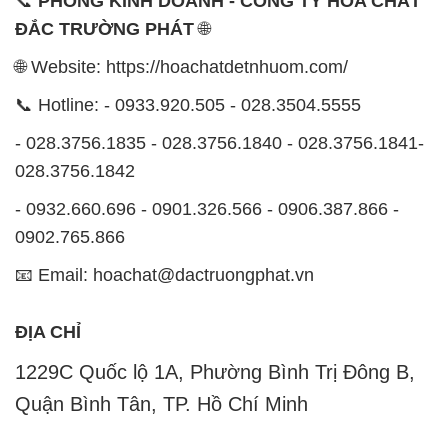
CÔNG TY XNK TM SX HÓA CHẤT ĐẮC TRƯỜNG
PHÁT
Công ty Hóa Chất Đắc Trường Phát, hoạt động dưới
tên miền
hoachatdetnhuom.com
, là đơn vị chuyên
kinh doanh và phân phối các loại hóa chất công
nghiệp đa dạng, nhằm đáp ứng nhu cầu sử dụng của
khách hàng một cách tốt nhất.
Chúng tôi cam kết mang đến sự hài lòng và đáp ứng
mọi nhu cầu của khách hàng với tiêu chí hàng đầu.
Công ty chúng tôi hiện cung cấp những sản phẩm
hóa chất chất lượng cao với giá thành hợp lý, nhằm
đảm bảo sự thành công của khách hàng.
Uy tín là một trong những nguyên tắc quan trọng
trong hoạt động kinh doanh của chúng tôi. Chúng tôi
luôn ý thức rằng những sản phẩm mà chúng tôi cung