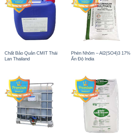
Magie Clorua – MGCL2 Dạng
PAC – Polyaluminium
Vảy Shreeji Magnesia Works
Chloride 31% Thái Lan
Ấn Độ India
Thailand