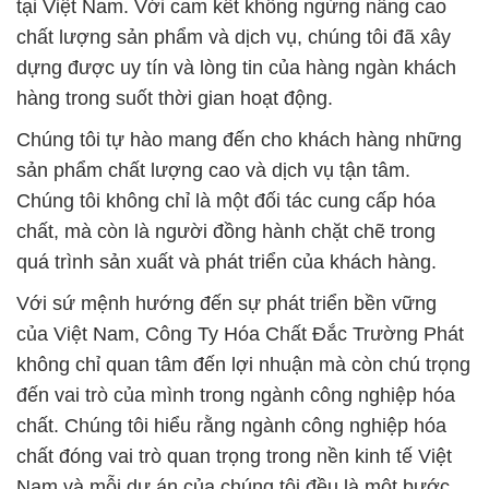
và dịch vụ.
Hãy đến với Công Ty Hóa Chất Đắc Trường Phát và
trải nghiệm sự chuyên nghiệp và tận tâm của chúng
tôi. Chúng tôi tin rằng sẽ mang lại giải pháp hóa
chất đáng tin cậy nhất cho nhu cầu của bạn. Cảm
ơn quý vị đã ghé thăm, chúng tôi cam kết là đối tác
đáng tin cậy của bạn trong lĩnh vực cung cấp hóa
chất chất lượng cao.
# Đơn vị cung cấp ◄ phân phối Hóa chất Na2S _
Sulfua Natri Dạng Vảy Liyuan China
# Nơi cung ứng * bán Hóa chất Na2S _ Sulfua Natri
Dạng Vảy Liyuan China
# Địa chỉ chuyên phân phối ♦ cung cấp Hóa chất
Na2S _ Sulfua Natri Dạng Vảy Liyuan China
# Công ty phân phối ♦ kinh doanh Hóa chất Na2S _