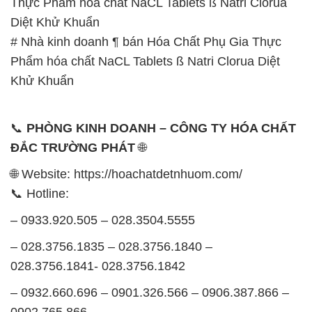
📞
PHÒNG KINH DOANH – CÔNG TY HÓA CHẤT
ĐẮC TRƯỜNG PHÁT
🌐
🌐 Website: https://hoachatdetnhuom.com/
📞 Hotline:
– 0933.920.505 – 028.3504.5555
– 028.3756.1835 – 028.3756.1840 –
028.3756.1841- 028.3756.1842
– 0932.660.696 – 0901.326.566 – 0906.387.866 –
0902.765.866
📧 Email: hoachat@dactruongphat.vn
GIỜ LÀM VIỆC TẠI CÔNG TY HÓA CHẤT ĐẮC
TRƯỜNG PHÁT