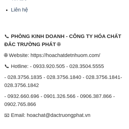
📞
PHÒNG KINH DOANH - CÔNG TY HÓA CHẤT
ĐẮC TRƯỜNG PHÁT
🌐
🌐 Website: https://hoachatdetnhuom.com/
📞 Hotline: - 0933.920.505 - 028.3504.5555
- 028.3756.1835 - 028.3756.1840 - 028.3756.1841-
028.3756.1842
- 0932.660.696 - 0901.326.566 - 0906.387.866 -
0902.765.866
📧 Email: hoachat@dactruongphat.vn
ĐỊA CHỈ
1229C Quốc lộ 1A, Phường Bình Trị Đông B,
Quận Bình Tân, TP. Hồ Chí Minh