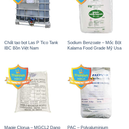
Chất tạo bọt Las P Tico Tank
Sodium Benzoate – Mốc Bột
IBC Bồn Việt Nam
Kalama Food Grade Mỹ Usa
Magie Clorua – MGCL2 Dạng
PAC – Polyaluminium
Vảy Shreeji Magnesia Works
Chloride 31% Thái Lan
Ấn Độ India
Thailand