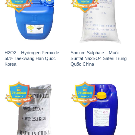
H2O2 – Hydrogen Peroxide
Sodium Sulphate – Muối
50% Taekwang Hàn Quốc
Sunfat Na2SO4 Sateri Trung
Korea
Quốc China
Sodium Metabisulfite –
H2O2 – Hydrogen Peroxide
NA2S2O5 Trung Quốc China
50% Evonik Indonesia