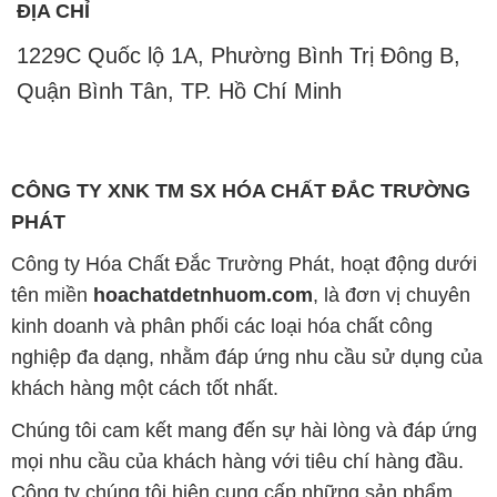
CÔNG TY XNK TM SX HÓA CHẤT ĐẮC TRƯỜNG
PHÁT
Công ty Hóa Chất Đắc Trường Phát, hoạt động dưới
tên miền
hoachatdetnhuom.com
, là đơn vị chuyên
kinh doanh và phân phối các loại hóa chất công
nghiệp đa dạng, nhằm đáp ứng nhu cầu sử dụng của
khách hàng một cách tốt nhất.
Chúng tôi cam kết mang đến sự hài lòng và đáp ứng
mọi nhu cầu của khách hàng với tiêu chí hàng đầu.
Công ty chúng tôi hiện cung cấp những sản phẩm
hóa chất chất lượng cao với giá thành hợp lý, nhằm
đảm bảo sự thành công của khách hàng.
Uy tín là một trong những nguyên tắc quan trọng
trong hoạt động kinh doanh của chúng tôi. Chúng tôi