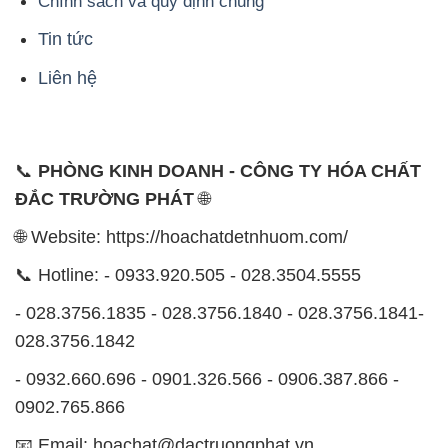
Chính sách và quy định chung
Tin tức
Liên hệ
📞
PHÒNG KINH DOANH - CÔNG TY HÓA CHẤT
ĐẮC TRƯỜNG PHÁT
🌐
🌐 Website: https://hoachatdetnhuom.com/
📞 Hotline: - 0933.920.505 - 028.3504.5555
- 028.3756.1835 - 028.3756.1840 - 028.3756.1841-
028.3756.1842
- 0932.660.696 - 0901.326.566 - 0906.387.866 -
0902.765.866
📧 Email: hoachat@dactruongphat.vn