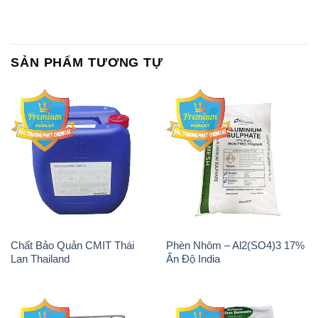
SẢN PHẨM TƯƠNG TỰ
Chất Bảo Quản CMIT Thái
Phèn Nhôm – Al2(SO4)3 17%
Lan Thailand
Ấn Độ India