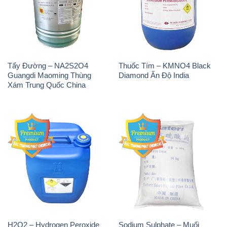
Tẩy Đường – NA2S2O4
Thuốc Tím – KMNO4 Black
Guangdi Maoming Thùng
Diamond Ấn Độ India
Xám Trung Quốc China
H2O2 – Hydrogen Peroxide
Sodium Sulphate – Muối