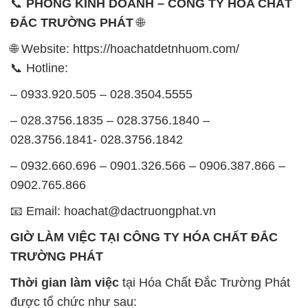
📞
PHÒNG KINH DOANH – CÔNG TY HÓA CHẤT
ĐẮC TRƯỜNG PHÁT
🌐
🌐 Website: https://hoachatdetnhuom.com/
📞 Hotline:
– 0933.920.505 – 028.3504.5555
– 028.3756.1835 – 028.3756.1840 –
028.3756.1841- 028.3756.1842
– 0932.660.696 – 0901.326.566 – 0906.387.866 –
0902.765.866
📧 Email: hoachat@dactruongphat.vn
GIỜ LÀM VIỆC TẠI CÔNG TY HÓA CHẤT ĐẮC
TRƯỜNG PHÁT
Thời gian làm việc
tại Hóa Chất Đắc Trường Phát
được tổ chức như sau: