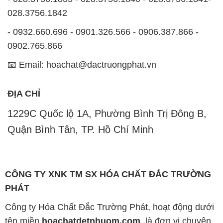
028.3756.1842
- 0932.660.696 - 0901.326.566 - 0906.387.866 -
0902.765.866
📧 Email: hoachat@dactruongphat.vn
ĐỊA CHỈ
1229C Quốc lộ 1A, Phường Bình Trị Đông B,
Quận Bình Tân, TP. Hồ Chí Minh
CÔNG TY XNK TM SX HÓA CHẤT ĐẮC TRƯỜNG
PHÁT
Công ty Hóa Chất Đắc Trường Phát, hoạt động dưới
tên miền
hoachatdetnhuom.com
, là đơn vị chuyên