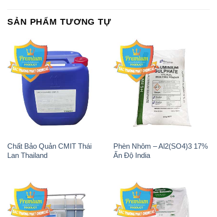
SẢN PHẨM TƯƠNG TỰ
Chất Bảo Quản CMIT Thái
Phèn Nhôm – Al2(SO4)3 17%
Lan Thailand
Ấn Độ India