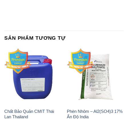
SẢN PHẨM TƯƠNG TỰ
Chất Bảo Quản CMIT Thái
Phèn Nhôm – Al2(SO4)3 17%
Lan Thailand
Ấn Độ India