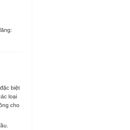
đăng:
đặc biệt
ác loại
công cho
đầu.