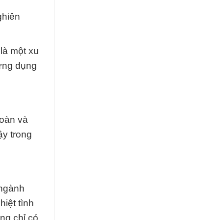
ghiên
là một xu
 ứng dụng
toàn và
ậy trong
 ngành
iệt tình
ng chỉ có