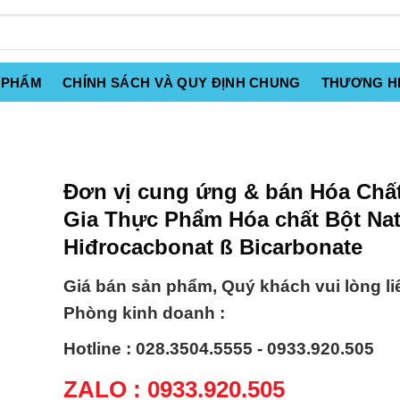
 PHẨM
CHÍNH SÁCH VÀ QUY ĐỊNH CHUNG
THƯƠNG H
Đơn vị cung ứng & bán Hóa Chấ
Gia Thực Phẩm Hóa chất Bột Nat
Hiđrocacbonat ß Bicarbonate
Giá bán sản phẩm, Quý khách vui lòng li
Phòng kinh doanh :
Hotline : 028.3504.5555 - 0933.920.505
ZALO : 0933.920.505