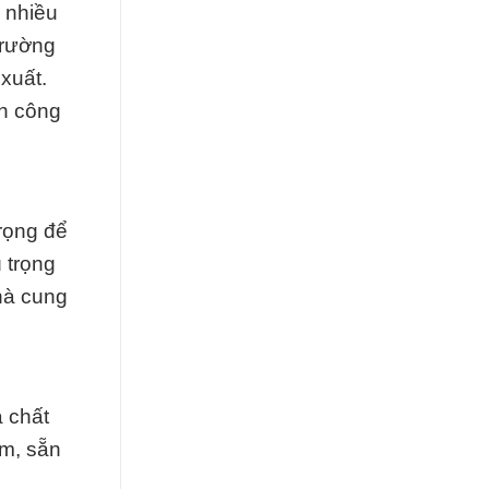
a nhiều
Trường
xuất.
nh công
trọng để
 trọng
nhà cung
à chất
ệm, sẵn