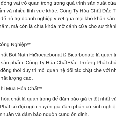
đóng vai trò quan trọng trong quá trình sản xuất củ
m và nhiều lĩnh vực khác. Công Ty Hóa Chất Đắc 
 để hỗ trợ doanh nghiệp vượt qua mọi khó khăn sản 
 phẩm, mà còn là chìa khóa mở cánh cửa cho sự thà
Công Nghiệp**
hất Bột Natri Hiđrocacbonat ß Bicarbonate là quan 
 sản phẩm. Công Ty Hóa Chất Đắc Trường Phát chú
đồng thời duy trì mối quan hệ đối tác chặt chẽ với 
hất lượng cao.
hi Mua Hóa Chất**
óa chất là quan trọng để đảm bảo giá trị tốt nhất v
Phát có đội ngũ chuyên gia đàm phán có kinh nghi
i nhuận và đảm bảo nguồn cung ổn định.