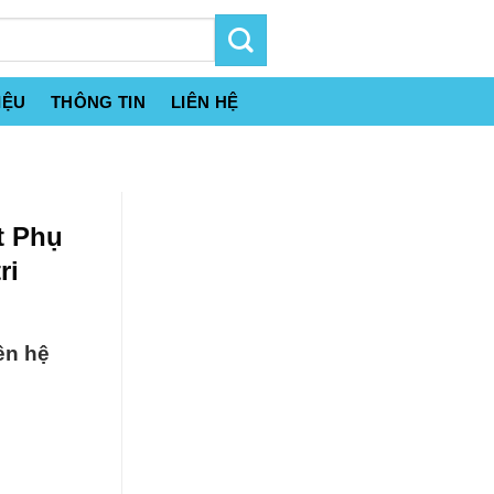
IỆU
THÔNG TIN
LIÊN HỆ
t Phụ
ri
ên hệ