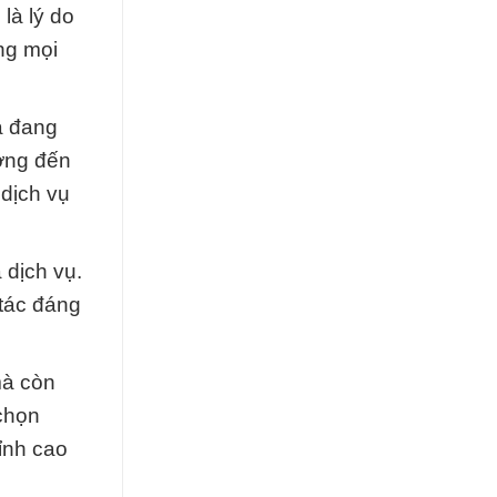
là lý do
ng mọi
à đang
ướng đến
dịch vụ
 dịch vụ.
 tác đáng
mà còn
 chọn
ỉnh cao