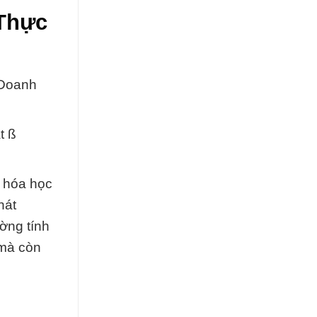
 Thực
 Doanh
t ß
n hóa học
hát
ờng tính
 mà còn