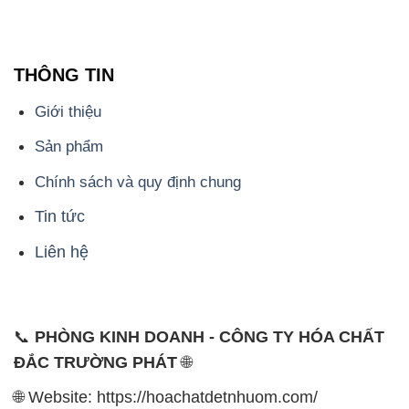
Sản phẩm
Chính sách và quy định chung
Tin tức
Liên hệ
📞
PHÒNG KINH DOANH - CÔNG TY HÓA CHẤT
ĐẮC TRƯỜNG PHÁT
🌐
🌐 Website: https://hoachatdetnhuom.com/
📞 Hotline: - 0933.920.505 - 028.3504.5555
- 028.3756.1835 - 028.3756.1840 - 028.3756.1841-
028.3756.1842