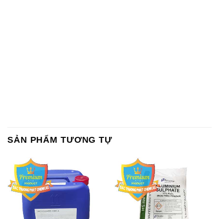
SẢN PHẨM TƯƠNG TỰ
Chất Bảo Quản CMIT Thái
Phèn Nhôm – Al2(SO4)3 17%
Lan Thailand
Ấn Độ India