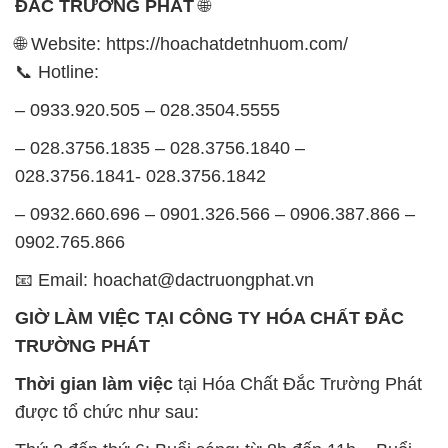
– 028.3756.1835 – 028.3756.1840 –
028.3756.1841- 028.3756.1842
– 0932.660.696 – 0901.326.566 – 0906.387.866 –
0902.765.866
📧 Email: hoachat@dactruongphat.vn
GIỜ LÀM VIỆC TẠI CÔNG TY HÓA CHẤT ĐẮC
TRƯỜNG PHÁT
Thời gian làm việc
tại Hóa Chất Đắc Trường Phát
được tổ chức như sau:
Thứ 2 đến thứ 6: Buổi sáng: từ 8h đến 11h – Buổi
chiều: từ 12h30 đến 17h
Thứ 7: Buổi sáng: từ 8h đến 11h – Buổi chiều: từ
12h30 đến 16h