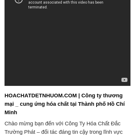
HOACHATDETNHUOM.COM | Công ty thương
mại _ cung ứng hóa chất tại Thành phố Hồ Chí
Minh
Chào mừng bạn đến với Công Ty Hóa Chất Đắc
Trường Phát – đối tác đáng tin cậy trong lĩnh vực
bán và phân phối hóa chất chất lượng cao. Chúng
tôi tự hào giới thiệu một số sản phẩm chủ lực của
chúng tôi:
**1. Sulfuric Acid (H2SO4):** Sulfuric acid là một