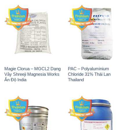
Magie Clorua – MGCL2 Dạng
PAC – Polyaluminium
Vảy Shreeji Magnesia Works
Chloride 31% Thái Lan
Ấn Độ India
Thailand
Tẩy Đường – NA2S2O4
Thuốc Tím – KMNO4 Black
Guangdi Maoming Thùng
Diamond Ấn Độ India