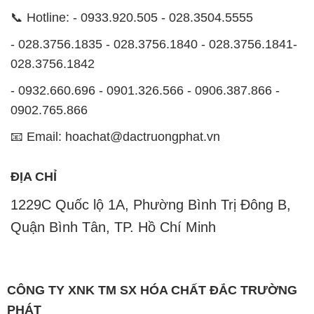
- 0932.660.696 - 0901.326.566 - 0906.387.866 -
0902.765.866
📧 Email: hoachat@dactruongphat.vn
ĐỊA CHỈ
1229C Quốc lộ 1A, Phường Bình Trị Đông B,
Quận Bình Tân, TP. Hồ Chí Minh
CÔNG TY XNK TM SX HÓA CHẤT ĐẮC TRƯỜNG
PHÁT
Công ty Hóa Chất Đắc Trường Phát, hoạt động dưới
tên miền
hoachatdetnhuom.com
, là đơn vị chuyên
kinh doanh và phân phối các loại hóa chất công
nghiệp đa dạng, nhằm đáp ứng nhu cầu sử dụng của