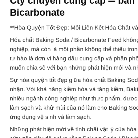
Cty chuyên cung cấp ═ bán 
Bicarbonate
**Hòa Quyện Tốt Đẹp: Mối Liên Kết Hóa Chất v
Hóa chất Baking Soda / Bicarbonate Feed không 
nghiệp, mà còn là một phần không thể thiếu tr
tự hào là đơn vị hàng đầu cung cấp và phân phố
muốn chia sẻ với bạn những phát hiện mới và nh
Sự hòa quyện tốt đẹp giữa hóa chất Baking Sod
nhận. Với khả năng kiềm hòa và tăng kiềm, Bak
nhiều ngành công nghiệp như thực phẩm, dược p
làm sạch và khử mùi của nó làm cho Baking Soda
ứng dụng vệ sinh và làm sạch.
Những phát hiện mới về tính chất vật lý của hó