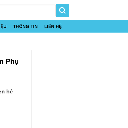
IỆU
THÔNG TIN
LIÊN HỆ
án Phụ
ên hệ