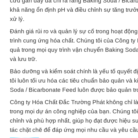
cứu gần đây đã chỉ ra rằng Baking Soda / Bicar
khả năng ổn định pH và điều chỉnh sự tăng trưởn
xử lý.
Đánh giá rủi ro và quản lý sự cố trong hoạt độn
trình cung ứng hóa chất. Chúng tôi của Công t
quả trong mọi quy trình vận chuyển Baking Soda
và lưu trữ.
Bảo dưỡng và kiểm soát chính là yếu tố quyết đ
tôi luôn tối ưu hóa các tiêu chuẩn bảo quản và 
Soda / Bicarbonate Feed luôn được bảo quản tro
Công ty Hóa Chất Đắc Trường Phát không chỉ là 
trong mọi dự án công nghiệp của bạn. Chúng tô
chỉnh và phù hợp nhất, giúp họ đạt được hiệu s
tác chặt chẽ để đáp ứng mọi nhu cầu và yêu cầ