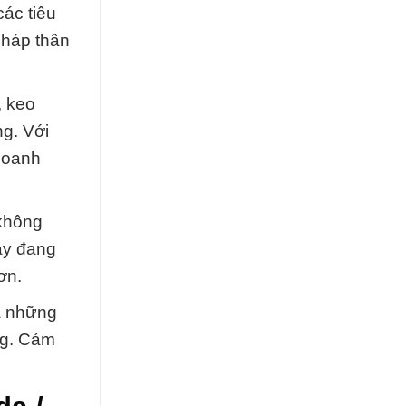
các tiêu
pháp thân
, keo
g. Với
 doanh
 không
ày đang
ơn.
ra những
ng. Cảm