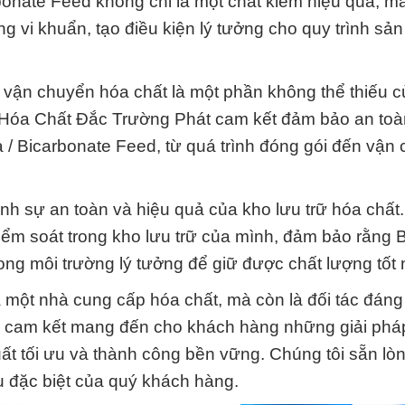
bonate Feed không chỉ là một chất kiềm hiệu quả, m
g vi khuẩn, tạo điều kiện lý tưởng cho quy trình sản
g vận chuyển hóa chất là một phần không thể thiếu 
y Hóa Chất Đắc Trường Phát cam kết đảm bảo an toà
 / Bicarbonate Feed, từ quá trình đóng gói đến vận
ịnh sự an toàn và hiệu quả của kho lưu trữ hóa chất
kiểm soát trong kho lưu trữ của mình, đảm bảo rằng 
ng môi trường lý tưởng để giữ được chất lượng tốt 
một nhà cung cấp hóa chất, mà còn là đối tác đáng 
i cam kết mang đến cho khách hàng những giải phá
uất tối ưu và thành công bền vững. Chúng tôi sẵn lò
u đặc biệt của quý khách hàng.