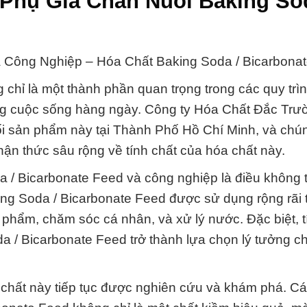
Phụ Gia Chăn Nuôi Baking Sod
à Công Nghiệp – Hóa Chất Baking Soda / Bicarbonat
chỉ là một thành phần quan trọng trong các quy trì
ong cuộc sống hàng ngày. Công ty Hóa Chất Đắc Trư
i sản phẩm này tại Thành Phố Hồ Chí Minh, và chún
ận thức sâu rộng về tính chất của hóa chất này.
a / Bicarbonate Feed và công nghiệp là điều không 
ing Soda / Bicarbonate Feed được sử dụng rộng rãi 
hẩm, chăm sóc cá nhân, và xử lý nước. Đặc biệt, t
 / Bicarbonate Feed trở thành lựa chọn lý tưởng c
a chất này tiếp tục được nghiên cứu và khám phá. C