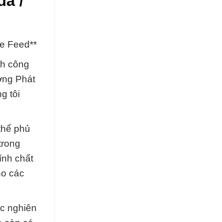
a /
e Feed**
nh công
ờng Phát
g tôi
thể phủ
trong
ính chất
ho các
ác nghiên