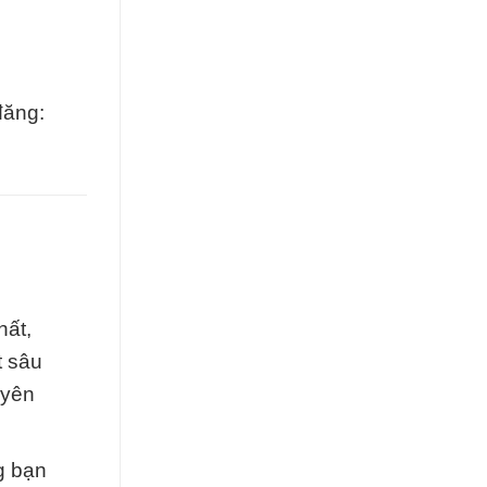
đăng:
hất,
t sâu
uyên
g bạn