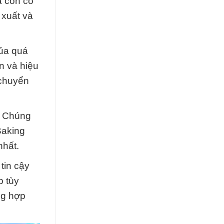
à còn có
 xuất và
của quá
n và hiệu
 chuyển
. Chúng
Baking
nhất.
tin cậy
p tùy
ng hợp