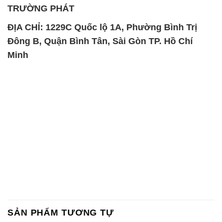
SẢN PHẨM TƯƠNG TỰ
Chất Bảo Quản CMIT Thái
Phèn Nhôm – Al2(SO4)3 17%