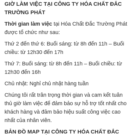
Chủ nhật: Nghỉ chủ nhật hàng tuần
Chúng tôi rất trân trọng thời gian và cam kết tuân
thủ giờ làm việc để đảm bảo sự hỗ trợ tốt nhất cho
khách hàng và đảm bảo hiệu suất công việc cao
nhất của nhân viên.
BẢN ĐỒ MAP TẠI CÔNG TY HÓA CHẤT ĐẮC
TRƯỜNG PHÁT
ĐỊA CHỈ: 1229C Quốc lộ 1A, Phường Bình Trị
Đông B, Quận Bình Tân, Sài Gòn TP. Hồ Chí
Minh