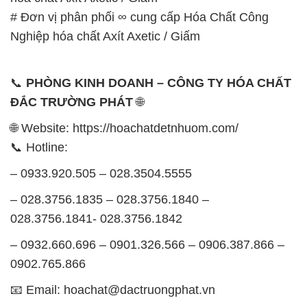
– 0933.920.505 – 028.3504.5555
– 028.3756.1835 – 028.3756.1840 –
028.3756.1841- 028.3756.1842
– 0932.660.696 – 0901.326.566 – 0906.387.866 –
0902.765.866
📧 Email: hoachat@dactruongphat.vn
GIỜ LÀM VIỆC TẠI CÔNG TY HÓA CHẤT ĐẮC
TRƯỜNG PHÁT
Thời gian làm việc
tại Hóa Chất Đắc Trường Phát
được tổ chức như sau:
Thứ 2 đến thứ 6: Buổi sáng: từ 8h đến 11h – Buổi
chiều: từ 12h30 đến 17h
Thứ 7: Buổi sáng: từ 8h đến 11h – Buổi chiều: từ
12h30 đến 16h