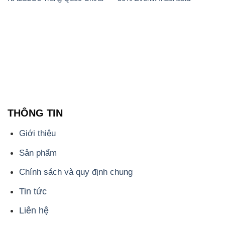
Giới thiệu
Sản phẩm
Chính sách và quy định chung
Tin tức
Liên hệ
📞
PHÒNG KINH DOANH - CÔNG TY HÓA CHẤT
ĐẮC TRƯỜNG PHÁT
🌐
🌐 Website: https://hoachatdetnhuom.com/
📞 Hotline: - 0933.920.505 - 028.3504.5555
- 028.3756.1835 - 028.3756.1840 - 028.3756.1841-
028.3756.1842