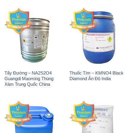
Tẩy Đường – NA2S2O4
Thuốc Tím – KMNO4 Black
Guangdi Maoming Thùng
Diamond Ấn Độ India
Xám Trung Quốc China
H2O2 – Hydrogen Peroxide
Sodium Sulphate – Muối
50% Taekwang Hàn Quốc
Sunfat Na2SO4 Sateri Trung
Korea
Quốc China