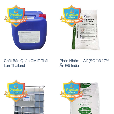
Lan Thailand
Ấn Độ India
Chất tạo bọt Las P Tico Tank
Sodium Benzoate – Mốc Bột
IBC Bồn Việt Nam
Kalama Food Grade Mỹ Usa