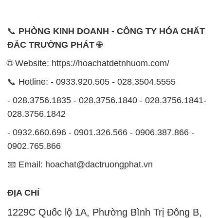
- 0932.660.696 - 0901.326.566 - 0906.387.866 -
0902.765.866
📧 Email: hoachat@dactruongphat.vn
ĐỊA CHỈ
1229C Quốc lộ 1A, Phường Bình Trị Đông B,
Quận Bình Tân, TP. Hồ Chí Minh
CÔNG TY XNK TM SX HÓA CHẤT ĐẮC TRƯỜNG
PHÁT
Công ty Hóa Chất Đắc Trường Phát, hoạt động dưới
tên miền
hoachatdetnhuom.com
, là đơn vị chuyên
kinh doanh và phân phối các loại hóa chất công