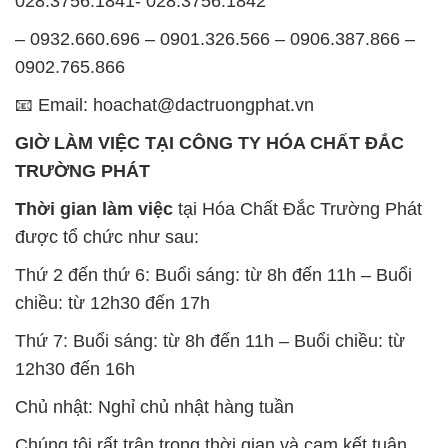
028.3756.1841- 028.3756.1842
– 0932.660.696 – 0901.326.566 – 0906.387.866 –
0902.765.866
📧 Email: hoachat@dactruongphat.vn
GIỜ LÀM VIỆC TẠI CÔNG TY HÓA CHẤT ĐẮC
TRƯỜNG PHÁT
Thời gian làm việc
tại Hóa Chất Đắc Trường Phát
được tổ chức như sau:
Thứ 2 đến thứ 6: Buổi sáng: từ 8h đến 11h – Buổi
chiều: từ 12h30 đến 17h
Thứ 7: Buổi sáng: từ 8h đến 11h – Buổi chiều: từ
12h30 đến 16h
Chủ nhật: Nghỉ chủ nhật hàng tuần
Chúng tôi rất trân trọng thời gian và cam kết tuân