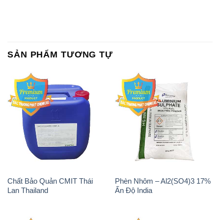
SẢN PHẨM TƯƠNG TỰ
Chất Bảo Quản CMIT Thái
Phèn Nhôm – Al2(SO4)3 17%
Lan Thailand
Ấn Độ India