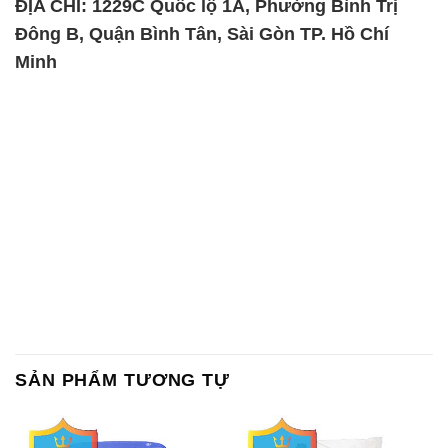
ĐỊA CHỈ: 1229C Quốc lộ 1A, Phường Bình Trị
Đông B, Quận Bình Tân, Sài Gòn TP. Hồ Chí
Minh
SẢN PHẨM TƯƠNG TỰ