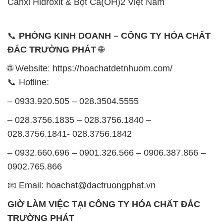
Canxi Hiđroxit & Bột Ca(OH)2 Việt Nam
📞
PHÒNG KINH DOANH – CÔNG TY HÓA CHẤT
ĐẮC TRƯỜNG PHÁT
🌐
🌐 Website: https://hoachatdetnhuom.com/
📞 Hotline:
– 0933.920.505 – 028.3504.5555
– 028.3756.1835 – 028.3756.1840 –
028.3756.1841- 028.3756.1842
– 0932.660.696 – 0901.326.566 – 0906.387.866 –
0902.765.866
📧 Email: hoachat@dactruongphat.vn
GIỜ LÀM VIỆC TẠI CÔNG TY HÓA CHẤT ĐẮC
TRƯỜNG PHÁT