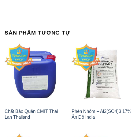
SẢN PHẨM TƯƠNG TỰ
Chất Bảo Quản CMIT Thái
Phèn Nhôm – Al2(SO4)3 17%
Lan Thailand
Ấn Độ India