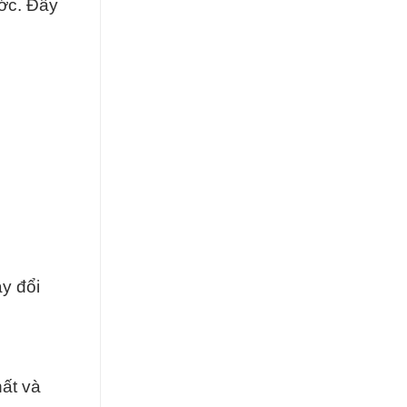
ước. Đây
ay đổi
ất và