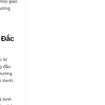
mọi giao
 vững
 Đắc
c từ
g đầu
Trường
 tranh.
 trình