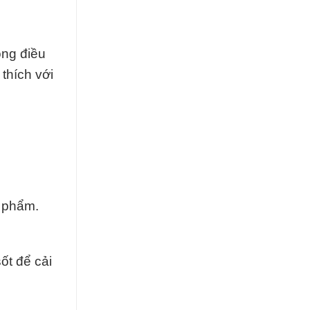
ong điều
thích với
 phẩm.
ốt để cải