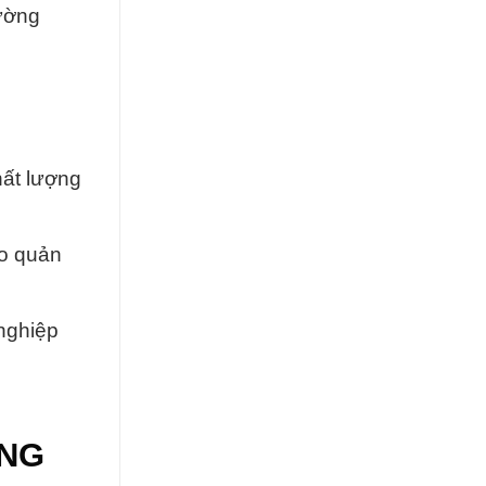
ường
hất lượng
ảo quản
nghiệp
ỜNG