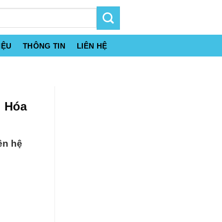
IỆU
THÔNG TIN
LIÊN HỆ
i Hóa
ên hệ