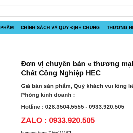
 PHẨM
CHÍNH SÁCH VÀ QUY ĐỊNH CHUNG
THƯƠNG H
Đơn vị chuyên bán « thương mạ
Chất Công Nghiệp HEC
Giá bán sản phẩm, Quý khách vui lòng li
Phòng kinh doanh :
Hotline : 028.3504.5555 - 0933.920.505
ZALO : 0933.920.505
[contact-form-7 id="1116"]