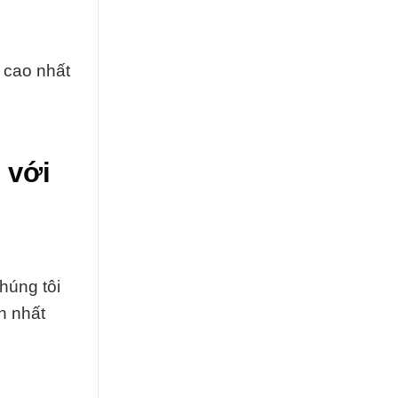
 cao nhất
 với
húng tôi
h nhất