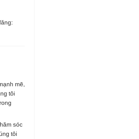
đăng:
 mạnh mẽ,
ng tôi
trong
chăm sóc
úng tôi