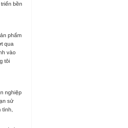
triển bền
 sản phẩm
ợt qua
ạnh vào
 tôi
ên nghiệp
oạn sử
 tình,