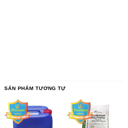
SẢN PHẨM TƯƠNG TỰ
Chất Bảo Quản CMIT Thái
Phèn Nhôm – Al2(SO4)3 17%