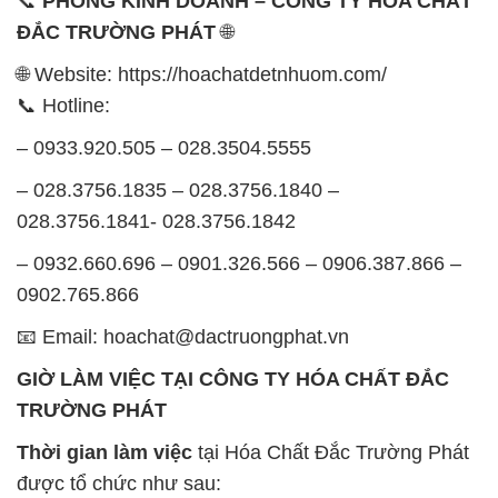
– 0933.920.505 – 028.3504.5555
– 028.3756.1835 – 028.3756.1840 –
028.3756.1841- 028.3756.1842
– 0932.660.696 – 0901.326.566 – 0906.387.866 –
0902.765.866
📧 Email: hoachat@dactruongphat.vn
GIỜ LÀM VIỆC TẠI CÔNG TY HÓA CHẤT ĐẮC
TRƯỜNG PHÁT
Thời gian làm việc
tại Hóa Chất Đắc Trường Phát
được tổ chức như sau:
Thứ 2 đến thứ 6: Buổi sáng: từ 8h đến 11h – Buổi
chiều: từ 12h30 đến 17h
Thứ 7: Buổi sáng: từ 8h đến 11h – Buổi chiều: từ
12h30 đến 16h