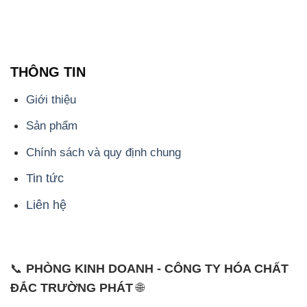
Giới thiệu
Sản phẩm
Chính sách và quy định chung
Tin tức
Liên hệ
📞
PHÒNG KINH DOANH - CÔNG TY HÓA CHẤT
ĐẮC TRƯỜNG PHÁT
🌐
🌐 Website: https://hoachatdetnhuom.com/
📞 Hotline: - 0933.920.505 - 028.3504.5555
- 028.3756.1835 - 028.3756.1840 - 028.3756.1841-
028.3756.1842