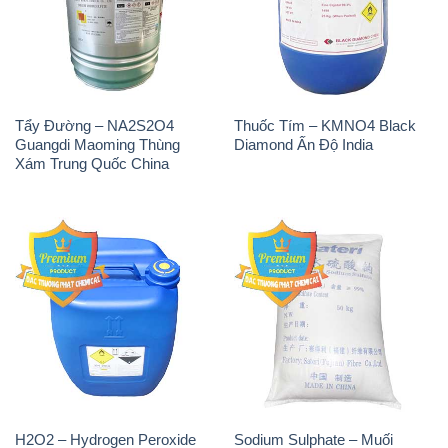
Tẩy Đường – NA2S2O4
Thuốc Tím – KMNO4 Black
Guangdi Maoming Thùng
Diamond Ấn Độ India
Xám Trung Quốc China
H2O2 – Hydrogen Peroxide
Sodium Sulphate – Muối
50% Taekwang Hàn Quốc
Sunfat Na2SO4 Sateri Trung
Korea
Quốc China