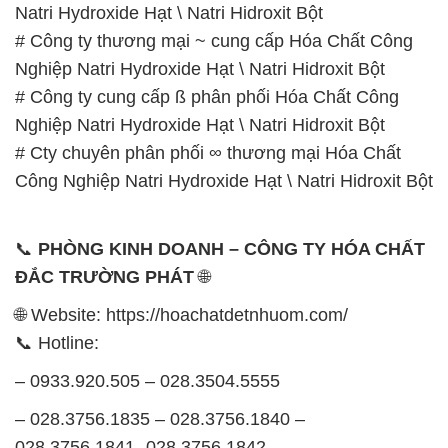
Nghiệp Natri Hydroxide Hạt \ Natri Hidroxit Bột
# Cty chuyên phân phối ∞ thương mại Hóa Chất
Công Nghiệp Natri Hydroxide Hạt \ Natri Hidroxit Bột
📞
PHÒNG KINH DOANH – CÔNG TY HÓA CHẤT
ĐẮC TRƯỜNG PHÁT
🌐
🌐 Website: https://hoachatdetnhuom.com/
📞 Hotline:
– 0933.920.505 – 028.3504.5555
– 028.3756.1835 – 028.3756.1840 –
028.3756.1841- 028.3756.1842
– 0932.660.696 – 0901.326.566 – 0906.387.866 –
0902.765.866
📧 Email: hoachat@dactruongphat.vn