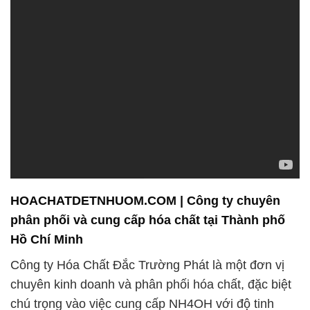
HOACHATDETNHUOM.COM | Công ty chuyên
phân phối và cung cấp hóa chất tại Thành phố
Hồ Chí Minh
Công ty Hóa Chất Đắc Trường Phát là một đơn vị
chuyên kinh doanh và phân phối hóa chất, đặc biệt
chú trọng vào việc cung cấp NH4OH với độ tinh
khiết cao. Chúng tôi tự hào khẳng định mình thông
qua khẩu hiệu “Tin Cậy Dựa Trên Chất Lượng”,
không chỉ là lời nói mà còn là cam kết chặt chẽ đối
với mọi sản phẩm và dịch vụ mà chúng tôi mang