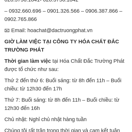
GIỜ LÀM VIỆC TẠI CÔNG TY HÓA CHẤT ĐẮC
TRƯỜNG PHÁT
Thời gian làm việc
tại Hóa Chất Đắc Trường Phát
được tổ chức như sau:
Thứ 2 đến thứ 6: Buổi sáng: từ 8h đến 11h – Buổi
chiều: từ 12h30 đến 17h
Thứ 7: Buổi sáng: từ 8h đến 11h – Buổi chiều: từ
12h30 đến 16h
Chủ nhật: Nghỉ chủ nhật hàng tuần
Chúng tôi rất trân trọng thời gian và cam kết tuân
thủ giờ làm việc để đảm bảo sự hỗ trợ tốt nhất cho
khách hàng và đảm bảo hiệu suất công việc cao
nhất của nhân viên.
BẢN ĐỒ MAP TẠI CÔNG TY HÓA CHẤT ĐẮC