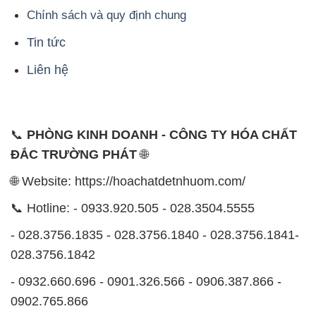
📞
PHÒNG KINH DOANH - CÔNG TY HÓA CHẤT
ĐẮC TRƯỜNG PHÁT
🌐
🌐 Website: https://hoachatdetnhuom.com/
📞 Hotline: - 0933.920.505 - 028.3504.5555
- 028.3756.1835 - 028.3756.1840 - 028.3756.1841-
028.3756.1842
- 0932.660.696 - 0901.326.566 - 0906.387.866 -
0902.765.866
📧 Email: hoachat@dactruongphat.vn
ĐỊA CHỈ
1229C Quốc lộ 1A, Phường Bình Trị Đông B,