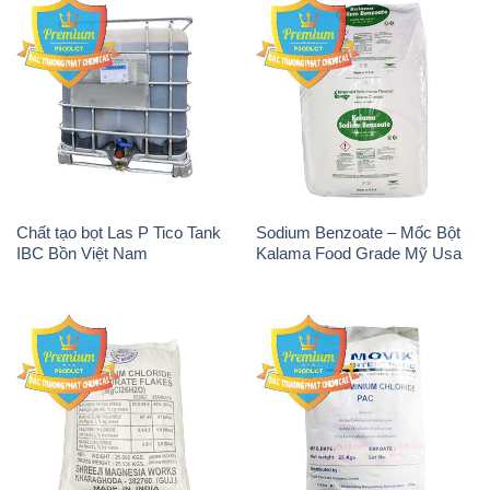
Chất tạo bọt Las P Tico Tank
Sodium Benzoate – Mốc Bột
IBC Bồn Việt Nam
Kalama Food Grade Mỹ Usa
Magie Clorua – MGCL2 Dạng
PAC – Polyaluminium
Vảy Shreeji Magnesia Works
Chloride 31% Thái Lan
Ấn Độ India
Thailand