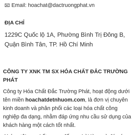
Quận Bình Tân, TP. Hồ Chí Minh
CÔNG TY XNK TM SX HÓA CHẤT ĐẮC TRƯỜNG
PHÁT
Công ty Hóa Chất Đắc Trường Phát, hoạt động dưới
tên miền
hoachatdetnhuom.com
, là đơn vị chuyên
kinh doanh và phân phối các loại hóa chất công
nghiệp đa dạng, nhằm đáp ứng nhu cầu sử dụng của
khách hàng một cách tốt nhất.
Chúng tôi cam kết mang đến sự hài lòng và đáp ứng
mọi nhu cầu của khách hàng với tiêu chí hàng đầu.
Công ty chúng tôi hiện cung cấp những sản phẩm
hóa chất chất lượng cao với giá thành hợp lý, nhằm
đảm bảo sự thành công của khách hàng.