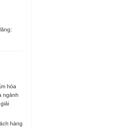
đăng:
hẩm hóa
a ngành
giải
hách hàng