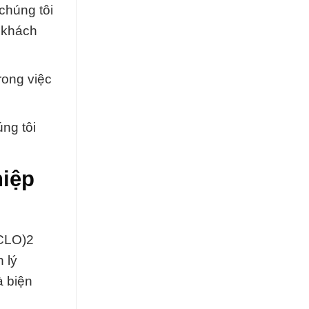
chúng tôi
 khách
rong việc
ng tôi
hiệp
(CLO)2
 lý
à biện