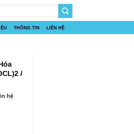
IỆU
THÔNG TIN
LIÊN HỆ
 Hóa
CL)2 /
ên hệ