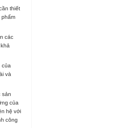
ần thiết
n phẩm
ển các
 khả
i của
ài và
c sản
vững của
ên hệ với
nh công