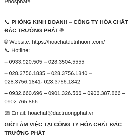
🌐 Website: https://hoachatdetnhuom.com/
📞 Hotline:
– 0933.920.505 – 028.3504.5555
– 028.3756.1835 – 028.3756.1840 –
028.3756.1841- 028.3756.1842
– 0932.660.696 – 0901.326.566 – 0906.387.866 –
0902.765.866
📧 Email: hoachat@dactruongphat.vn
GIỜ LÀM VIỆC TẠI CÔNG TY HÓA CHẤT ĐẮC
TRƯỜNG PHÁT
Thời gian làm việc
tại Hóa Chất Đắc Trường Phát
được tổ chức như sau:
Thứ 2 đến thứ 6: Buổi sáng: từ 8h đến 11h – Buổi