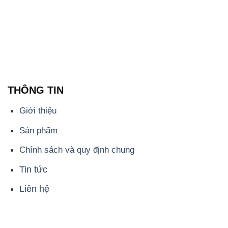
THÔNG TIN
Giới thiệu
Sản phẩm
Chính sách và quy định chung
Tin tức
Liên hệ
📞
PHÒNG KINH DOANH - CÔNG TY HÓA CHẤT
ĐẮC TRƯỜNG PHÁT
🌐
🌐 Website: https://hoachatdetnhuom.com/
📞 Hotline: - 0933.920.505 - 028.3504.5555