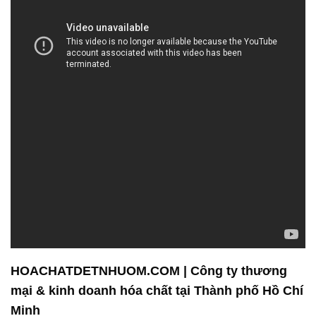
HOACHATDETNHUOM.COM | Công ty thương
mại & kinh doanh hóa chất tại Thành phố Hồ Chí
Minh
Công ty Hóa Chất Đắc Trường Phát cam kết tuân
thủ mọi quy định và nguyên tắc kỹ thuật liên quan
đến sản phẩm hóa chất. Chúng tôi không chỉ đơn
thuần là nhà cung cấp hóa chất mà còn là đối tác tin