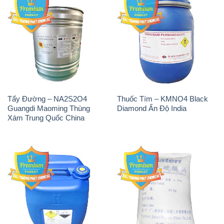
Tẩy Đường – NA2S2O4
Thuốc Tím – KMNO4 Black
Guangdi Maoming Thùng
Diamond Ấn Độ India
Xám Trung Quốc China
H2O2 – Hydrogen Peroxide
Sodium Sulphate – Muối
50% Taekwang Hàn Quốc
Sunfat Na2SO4 Sateri Trung
Korea
Quốc China