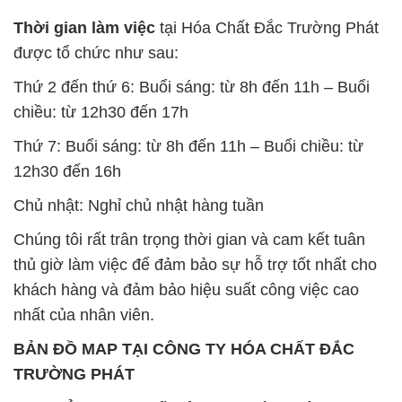
chiều: từ 12h30 đến 17h
Thứ 7: Buổi sáng: từ 8h đến 11h – Buổi chiều: từ
12h30 đến 16h
Chủ nhật: Nghỉ chủ nhật hàng tuần
Chúng tôi rất trân trọng thời gian và cam kết tuân
thủ giờ làm việc để đảm bảo sự hỗ trợ tốt nhất cho
khách hàng và đảm bảo hiệu suất công việc cao
nhất của nhân viên.
BẢN ĐỒ MAP TẠI CÔNG TY HÓA CHẤT ĐẮC
TRƯỜNG PHÁT
ĐỊA CHỈ: 1229C Quốc lộ 1A, Phường Bình Trị
Đông B, Quận Bình Tân, Sài Gòn TP. Hồ Chí
Minh