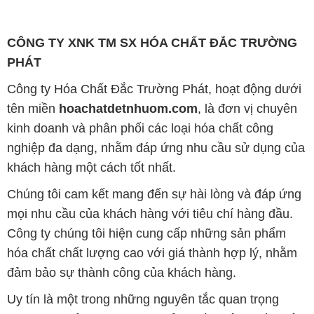
Công ty Hóa Chất Đắc Trường Phát, hoạt động dưới
tên miền
hoachatdetnhuom.com
, là đơn vị chuyên
kinh doanh và phân phối các loại hóa chất công
nghiệp đa dạng, nhằm đáp ứng nhu cầu sử dụng của
khách hàng một cách tốt nhất.
Chúng tôi cam kết mang đến sự hài lòng và đáp ứng
mọi nhu cầu của khách hàng với tiêu chí hàng đầu.
Công ty chúng tôi hiện cung cấp những sản phẩm
hóa chất chất lượng cao với giá thành hợp lý, nhằm
đảm bảo sự thành công của khách hàng.
Uy tín là một trong những nguyên tắc quan trọng
trong hoạt động kinh doanh của chúng tôi. Chúng tôi
luôn ý thức rằng những sản phẩm mà chúng tôi cung
cấp cần phải đáp ứng tiêu chuẩn chất lượng cao, làm
hài lòng đối tác. Đồng thời, chúng tôi cố gắng duy trì
mức giá hợp lý, tạo điều kiện phát triển và sự tồn tại