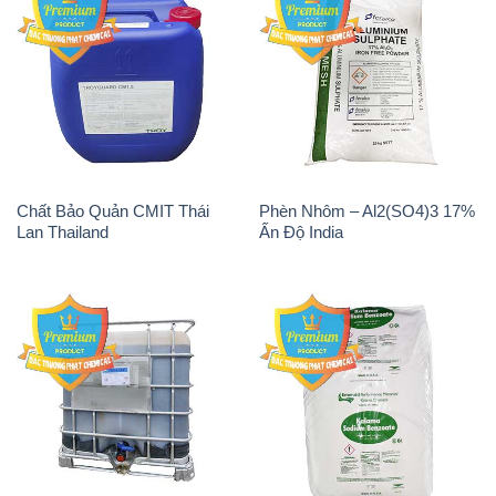
Chất Bảo Quản CMIT Thái
Phèn Nhôm – Al2(SO4)3 17%
Lan Thailand
Ấn Độ India
Chất tạo bọt Las P Tico Tank
Sodium Benzoate – Mốc Bột
IBC Bồn Việt Nam
Kalama Food Grade Mỹ Usa