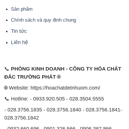
Sản phẩm
Chính sách và quy định chung
Tin tức
Liên hệ
📞
PHÒNG KINH DOANH - CÔNG TY HÓA CHẤT
ĐẮC TRƯỜNG PHÁT
🌐
🌐 Website: https://hoachatdetnhuom.com/
📞 Hotline: - 0933.920.505 - 028.3504.5555
- 028.3756.1835 - 028.3756.1840 - 028.3756.1841-
028.3756.1842
- 0932.660.696 - 0901.326.566 - 0906.387.866 -