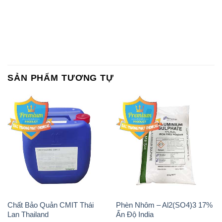
SẢN PHẨM TƯƠNG TỰ
Chất Bảo Quản CMIT Thái
Phèn Nhôm – Al2(SO4)3 17%
Lan Thailand
Ấn Độ India