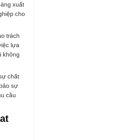
hàng xuất
ghiệp cho
ảo trách
việc lựa
i không
sự chất
 bảo sự
hu cầu
at