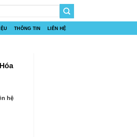
IỆU
THÔNG TIN
LIÊN HỆ
 Hóa
ên hệ