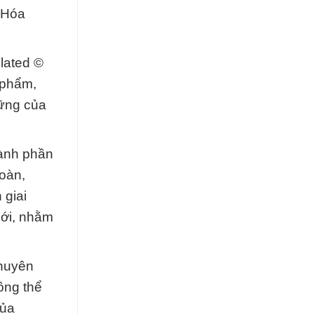
 Hóa
lated ©
 phẩm,
vững của
hành phần
oàn,
 giai
mới, nhằm
chuyên
ông thể
của