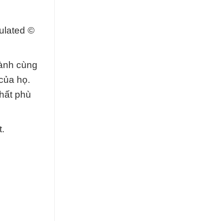
ulated ©
hành cùng
của họ.
hất phù
.