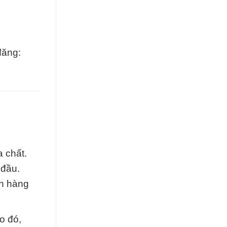
đăng:
 chất.
 đầu.
ch hàng
o đó,