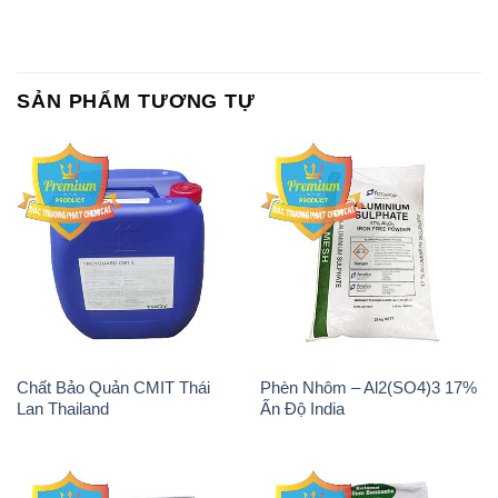
SẢN PHẨM TƯƠNG TỰ
Chất Bảo Quản CMIT Thái
Phèn Nhôm – Al2(SO4)3 17%
Lan Thailand
Ấn Độ India