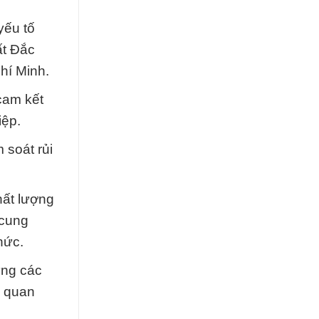
yếu tố
ất Đắc
hí Minh.
 cam kết
iệp.
 soát rủi
hất lượng
 cung
hức.
ứng các
ố quan