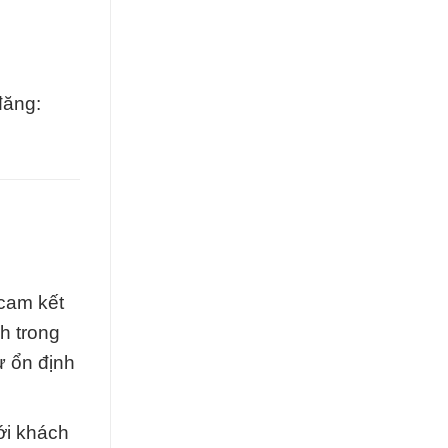
đăng:
 cam kết
h trong
ự ổn định
ới khách