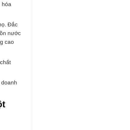
p hóa
họ. Đắc
uồn nước
ng cao
 chất
h doanh
ột