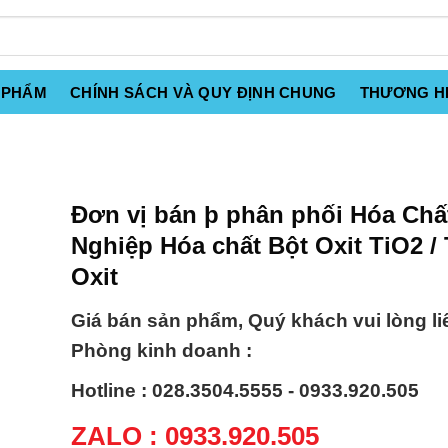
 PHẨM
CHÍNH SÁCH VÀ QUY ĐỊNH CHUNG
THƯƠNG H
Đơn vị bán þ phân phối Hóa Ch
Nghiệp Hóa chất Bột Oxit TiO2 / 
Oxit
Giá bán sản phẩm, Quý khách vui lòng li
Phòng kinh doanh :
Hotline : 028.3504.5555 - 0933.920.505
ZALO : 0933.920.505