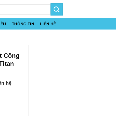
IỆU
THÔNG TIN
LIÊN HỆ
ất Công
Titan
ên hệ