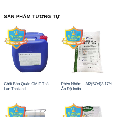
SẢN PHẨM TƯƠNG TỰ
Chất Bảo Quản CMIT Thái
Phèn Nhôm – Al2(SO4)3 17%
Lan Thailand
Ấn Độ India