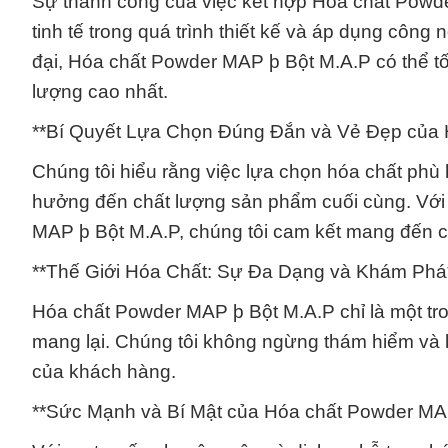
Sự thành công của việc kết hợp Hóa chất Powde
tinh tế trong quá trình thiết kế và áp dụng côn
đại, Hóa chất Powder MAP þ Bột M.A.P có thể tố
lượng cao nhất.
**Bí Quyết Lựa Chọn Đúng Đắn và Vẻ Đẹp của 
Chúng tôi hiểu rằng việc lựa chọn hóa chất ph
hưởng đến chất lượng sản phẩm cuối cùng. Với
MAP þ Bột M.A.P, chúng tôi cam kết mang đến 
**Thế Giới Hóa Chất: Sự Đa Dạng và Khám Phá
Hóa chất Powder MAP þ Bột M.A.P chỉ là một tro
mang lại. Chúng tôi không ngừng thám hiểm và 
của khách hàng.
**Sức Mạnh và Bí Mật của Hóa chất Powder MA