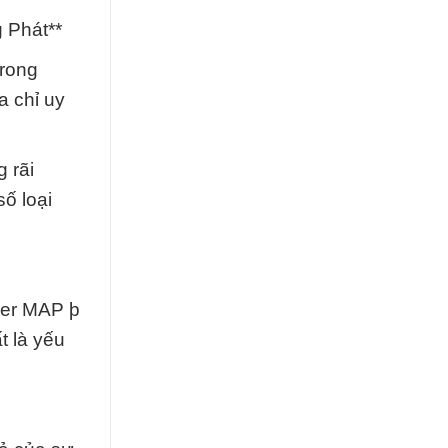
 Phát**
trong
a chỉ uy
 rãi
ố loại
der MAP þ
t là yếu