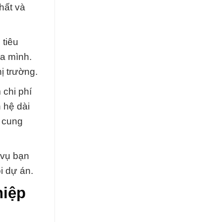
hất và
 tiêu
a mình.
ị trường.
 chi phí
 hệ dài
g cung
 vụ bạn
i dự án.
hiệp