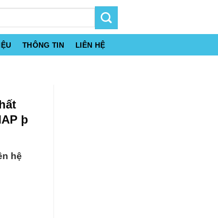
IỆU
THÔNG TIN
LIÊN HỆ
hất
MAP þ
ên hệ