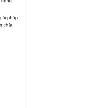
m năng
giải pháp
m chất