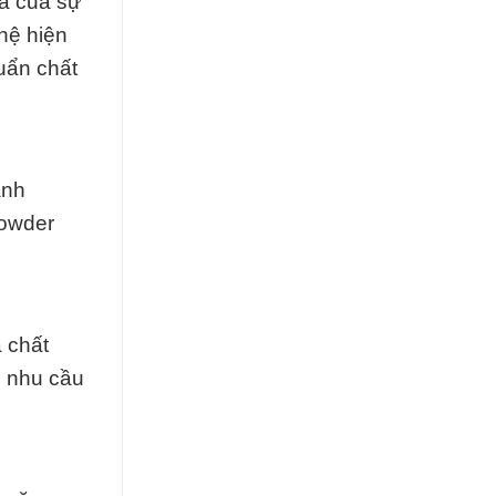
uả của sự
hệ hiện
uẩn chất
ảnh
Powder
 chất
o nhu cầu