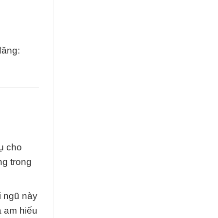
đăng:
ụ cho
ng trong
i ngũ này
à am hiểu