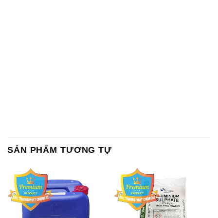
SẢN PHẨM TƯƠNG TỰ
Chất Bảo Quản CMIT Thái
Phèn Nhôm – Al2(SO4)3 17%