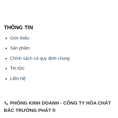
Giới thiệu
Sản phẩm
Chính sách và quy định chung
Tin tức
Liên hệ
📞
PHÒNG KINH DOANH - CÔNG TY HÓA CHẤT
ĐẮC TRƯỜNG PHÁT
🌐
🌐 Website: https://hoachatdetnhuom.com/
📞 Hotline: - 0933.920.505 - 028.3504.5555
- 028.3756.1835 - 028.3756.1840 - 028.3756.1841-
028.3756.1842