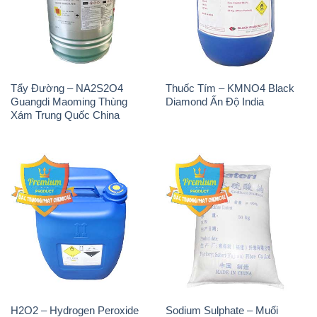
Tẩy Đường – NA2S2O4
Thuốc Tím – KMNO4 Black
Guangdi Maoming Thùng
Diamond Ấn Độ India
Xám Trung Quốc China
H2O2 – Hydrogen Peroxide
Sodium Sulphate – Muối
50% Taekwang Hàn Quốc
Sunfat Na2SO4 Sateri Trung
Korea
Quốc China