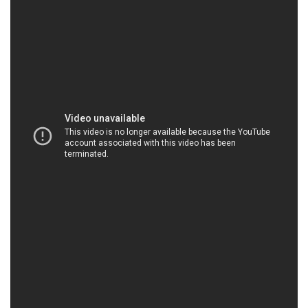
HOACHATDETNHUOM.COM | Công ty cung ứng
– phân phối hóa chất tại Thành phố Hồ Chí Minh