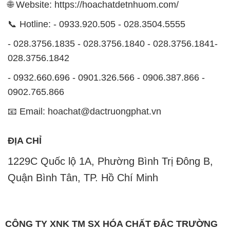
- 0932.660.696 - 0901.326.566 - 0906.387.866 -
0902.765.866
📧 Email: hoachat@dactruongphat.vn
ĐỊA CHỈ
1229C Quốc lộ 1A, Phường Bình Trị Đông B,
Quận Bình Tân, TP. Hồ Chí Minh
CÔNG TY XNK TM SX HÓA CHẤT ĐẮC TRƯỜNG
PHÁT
Công ty Hóa Chất Đắc Trường Phát, hoạt động dưới
tên miền
hoachatdetnhuom.com
, là đơn vị chuyên
kinh doanh và phân phối các loại hóa chất công