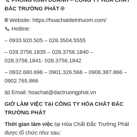
– 0933.920.505 – 028.3504.5555
– 028.3756.1835 – 028.3756.1840 –
028.3756.1841- 028.3756.1842
– 0932.660.696 – 0901.326.566 – 0906.387.866 –
0902.765.866
📧 Email: hoachat@dactruongphat.vn
GIỜ LÀM VIỆC TẠI CÔNG TY HÓA CHẤT ĐẮC
TRƯỜNG PHÁT
Thời gian làm việc
tại Hóa Chất Đắc Trường Phát
được tổ chức như sau:
Thứ 2 đến thứ 6: Buổi sáng: từ 8h đến 11h – Buổi
chiều: từ 12h30 đến 17h
Thứ 7: Buổi sáng: từ 8h đến 11h – Buổi chiều: từ
12h30 đến 16h