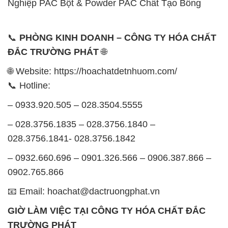
Nghiệp PAC Bột & Powder PAC Chất Tạo Bông
📞
PHÒNG KINH DOANH – CÔNG TY HÓA CHẤT
ĐẮC TRƯỜNG PHÁT
🌐
🌐 Website: https://hoachatdetnhuom.com/
📞 Hotline:
– 0933.920.505 – 028.3504.5555
– 028.3756.1835 – 028.3756.1840 –
028.3756.1841- 028.3756.1842
– 0932.660.696 – 0901.326.566 – 0906.387.866 –
0902.765.866
📧 Email: hoachat@dactruongphat.vn
GIỜ LÀM VIỆC TẠI CÔNG TY HÓA CHẤT ĐẮC
TRƯỜNG PHÁT