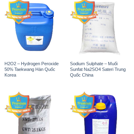
H2O2 – Hydrogen Peroxide
Sodium Sulphate – Muối
50% Taekwang Hàn Quốc
Sunfat Na2SO4 Sateri Trung
Korea
Quốc China
Sodium Metabisulfite –
H2O2 – Hydrogen Peroxide
NA2S2O5 Trung Quốc China
50% Evonik Indonesia