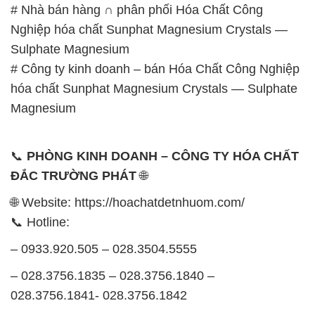
hóa chất Sunphat Magnesium Crystals — Sulphate
Magnesium
📞
PHÒNG KINH DOANH – CÔNG TY HÓA CHẤT
ĐẮC TRƯỜNG PHÁT
🌐
🌐 Website: https://hoachatdetnhuom.com/
📞 Hotline:
– 0933.920.505 – 028.3504.5555
– 028.3756.1835 – 028.3756.1840 –
028.3756.1841- 028.3756.1842
– 0932.660.696 – 0901.326.566 – 0906.387.866 –
0902.765.866
📧 Email: hoachat@dactruongphat.vn
GIỜ LÀM VIỆC TẠI CÔNG TY HÓA CHẤT ĐẮC