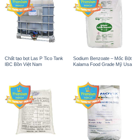
Chất tạo bọt Las P Tico Tank
Sodium Benzoate – Mốc Bột
IBC Bồn Việt Nam
Kalama Food Grade Mỹ Usa
Magie Clorua – MGCL2 Dạng
PAC – Polyaluminium
Vảy Shreeji Magnesia Works
Chloride 31% Thái Lan
Ấn Độ India
Thailand